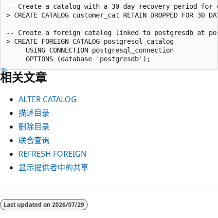
-- Create a catalog with a 30-day recovery period for d
> CREATE CATALOG customer_cat RETAIN DROPPED FOR 30 DAY
-- Create a foreign catalog linked to postgresdb at pos
> CREATE FOREIGN CATALOG postgresql_catalog

     USING CONNECTION postgresql_connection

相关文章
ALTER CATALOG
描述目录
删除目录
联合查询
REFRESH FOREIGN
显示提供者中的共享
Last updated on
2026/07/29