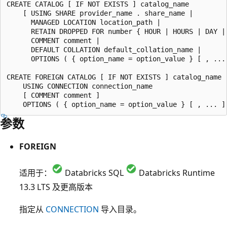
CREATE CATALOG [ IF NOT EXISTS ] catalog_name

    [ USING SHARE provider_name . share_name |

      MANAGED LOCATION location_path |

      RETAIN DROPPED FOR number { HOUR | HOURS | DAY | 
      COMMENT comment |

      DEFAULT COLLATION default_collation_name |

      OPTIONS ( { option_name = option_value } [ , ... 
CREATE FOREIGN CATALOG [ IF NOT EXISTS ] catalog_name

    USING CONNECTION connection_name

    [ COMMENT comment ]

参数
FOREIGN
适用于：
Databricks SQL
Databricks Runtime
13.3 LTS 及更高版本
指定从
CONNECTION
导入目录。