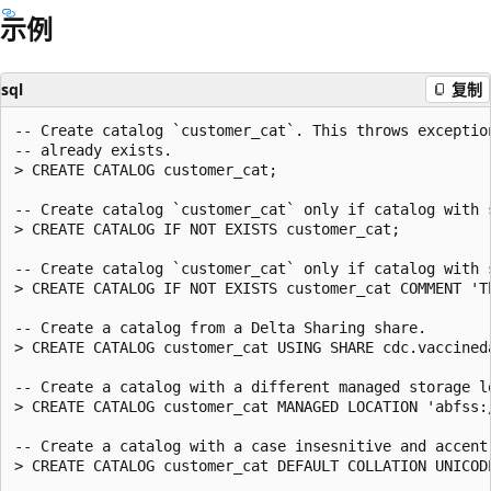
示例
sql
复制
-- Create catalog `customer_cat`. This throws exceptio
-- already exists.

> CREATE CATALOG customer_cat;

-- Create catalog `customer_cat` only if catalog with s
> CREATE CATALOG IF NOT EXISTS customer_cat;

-- Create catalog `customer_cat` only if catalog with 
> CREATE CATALOG IF NOT EXISTS customer_cat COMMENT 'Th
-- Create a catalog from a Delta Sharing share.

> CREATE CATALOG customer_cat USING SHARE cdc.vaccineda
-- Create a catalog with a different managed storage lo
> CREATE CATALOG customer_cat MANAGED LOCATION 'abfss:
-- Create a catalog with a case insesnitive and accent 
> CREATE CATALOG customer_cat DEFAULT COLLATION UNICODE