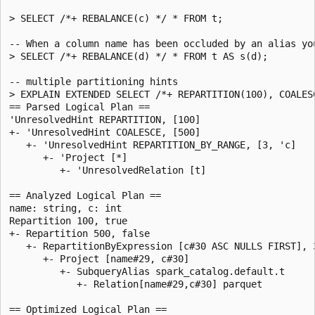
> SELECT /*+ REBALANCE(c) */ * FROM t;

-- When a column name has been occluded by an alias yo
> SELECT /*+ REBALANCE(d) */ * FROM t AS s(d);

-- multiple partitioning hints

> EXPLAIN EXTENDED SELECT /*+ REPARTITION(100), COALES
== Parsed Logical Plan ==

'UnresolvedHint REPARTITION, [100]

+- 'UnresolvedHint COALESCE, [500]

   +- 'UnresolvedHint REPARTITION_BY_RANGE, [3, 'c]

      +- 'Project [*]

         +- 'UnresolvedRelation [t]

== Analyzed Logical Plan ==

name: string, c: int

Repartition 100, true

+- Repartition 500, false

   +- RepartitionByExpression [c#30 ASC NULLS FIRST], 3
      +- Project [name#29, c#30]

         +- SubqueryAlias spark_catalog.default.t

            +- Relation[name#29,c#30] parquet

== Optimized Logical Plan ==
