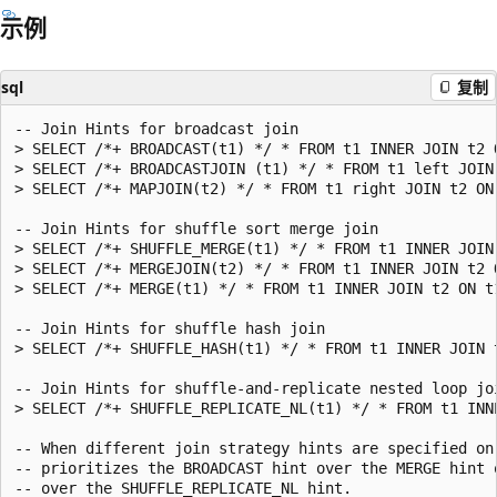
示例
sql
复制
-- Join Hints for broadcast join

> SELECT /*+ BROADCAST(t1) */ * FROM t1 INNER JOIN t2 O
> SELECT /*+ BROADCASTJOIN (t1) */ * FROM t1 left JOIN 
> SELECT /*+ MAPJOIN(t2) */ * FROM t1 right JOIN t2 ON 
-- Join Hints for shuffle sort merge join

> SELECT /*+ SHUFFLE_MERGE(t1) */ * FROM t1 INNER JOIN 
> SELECT /*+ MERGEJOIN(t2) */ * FROM t1 INNER JOIN t2 O
> SELECT /*+ MERGE(t1) */ * FROM t1 INNER JOIN t2 ON t1
-- Join Hints for shuffle hash join

> SELECT /*+ SHUFFLE_HASH(t1) */ * FROM t1 INNER JOIN t
-- Join Hints for shuffle-and-replicate nested loop joi
> SELECT /*+ SHUFFLE_REPLICATE_NL(t1) */ * FROM t1 INNE
-- When different join strategy hints are specified on
-- prioritizes the BROADCAST hint over the MERGE hint o
-- over the SHUFFLE_REPLICATE_NL hint.
