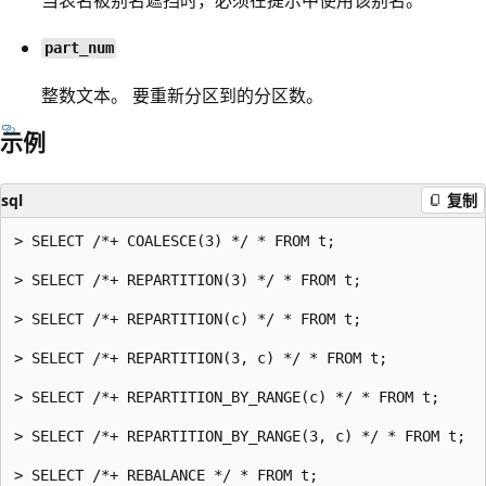
part_num
整数文本。 要重新分区到的分区数。
示例
sql
复制
> SELECT /*+ COALESCE(3) */ * FROM t;

> SELECT /*+ REPARTITION(3) */ * FROM t;

> SELECT /*+ REPARTITION(c) */ * FROM t;

> SELECT /*+ REPARTITION(3, c) */ * FROM t;

> SELECT /*+ REPARTITION_BY_RANGE(c) */ * FROM t;

> SELECT /*+ REPARTITION_BY_RANGE(3, c) */ * FROM t;

> SELECT /*+ REBALANCE */ * FROM t;
