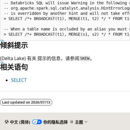
-- Databricks SQL will issue Warning in the following e
-- org.apache.spark.sql.catalyst.analysis.HintErrorLogg
-- is overridden by another hint and will not take effe
> SELECT /*+ BROADCAST(t1), MERGE(t1, t2) */ * FROM t1
-- When a table name is occluded by an alias you must u
倾斜提示
(Delta Lake) 有关
提示的信息，请参阅
。
SKEW
相关语句
SELECT
Last updated on
2026/07/13
中文 (简体)
你的隐私选择
主题