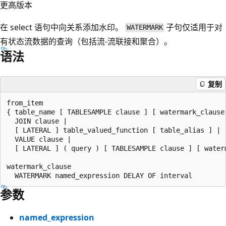
更高版本
在 select 语句中向关系添加水印。
子句仅适用于对
WATERMARK
有状态流数据的查询（包括流-流联接和聚合）。
语法
复制
from_item

{ table_name [ TABLESAMPLE clause ] [ watermark_clause 
  JOIN clause |

  [ LATERAL ] table_valued_function [ table_alias ] |

  VALUE clause |

  [ LATERAL ] ( query ) [ TABLESAMPLE clause ] [ waterm
watermark_clause

参数
named_expression