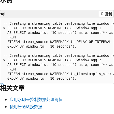
sql
复制
-- Creating a streaming table performing time window r
> CREATE OR REFRESH STREAMING TABLE window_agg_1

  AS SELECT window(ts, '10 seconds') as w, count(*) as 
  FROM

  STREAM stream_source WATERMARK ts DELAY OF INTERVAL 1
  GROUP BY window(ts, '10 seconds');

-- Creating a streaming table performing time window r
> CREATE OR REFRESH STREAMING TABLE window_agg_2

  AS SELECT window(ts, '10 seconds') as w, count(*) as 
  FROM

  STREAM stream_source WATERMARK to_timestamp(ts_str) 
相关文章
应用水印来控制数据处理阈值
使用管道转换数据