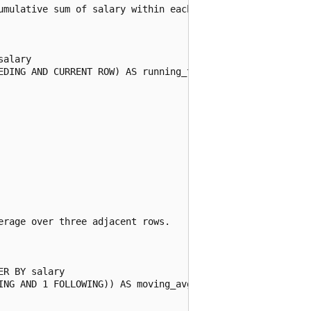
umulative sum of salary within each department.

alary

EDING AND CURRENT ROW) AS running_total

rage over three adjacent rows.

R BY salary

ING AND 1 FOLLOWING)) AS moving_avg
