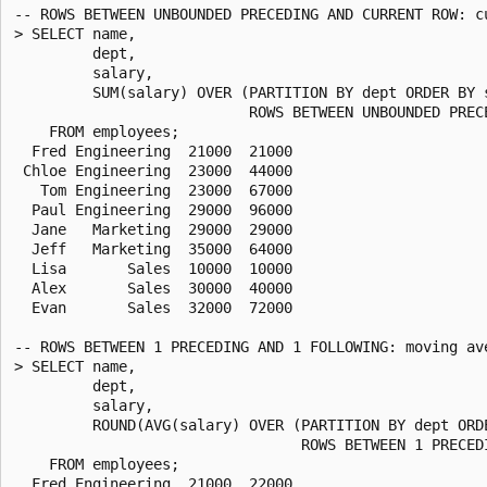
-- ROWS BETWEEN UNBOUNDED PRECEDING AND CURRENT ROW: c
> SELECT name,

         dept,

         salary,

         SUM(salary) OVER (PARTITION BY dept ORDER BY s
                           ROWS BETWEEN UNBOUNDED PREC
    FROM employees;

  Fred Engineering  21000  21000

 Chloe Engineering  23000  44000

   Tom Engineering  23000  67000

  Paul Engineering  29000  96000

  Jane   Marketing  29000  29000

  Jeff   Marketing  35000  64000

  Lisa       Sales  10000  10000

  Alex       Sales  30000  40000

  Evan       Sales  32000  72000

-- ROWS BETWEEN 1 PRECEDING AND 1 FOLLOWING: moving ave
> SELECT name,

         dept,

         salary,

         ROUND(AVG(salary) OVER (PARTITION BY dept ORDE
                                 ROWS BETWEEN 1 PRECED
    FROM employees;

  Fred Engineering  21000  22000
