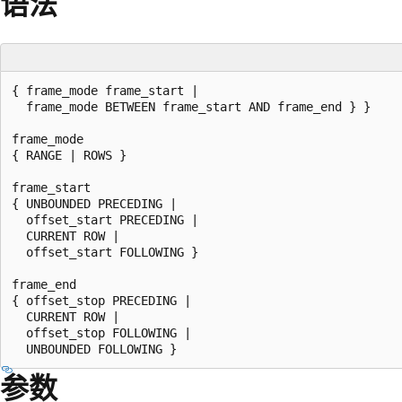
语法
{ frame_mode frame_start |

  frame_mode BETWEEN frame_start AND frame_end } }

frame_mode

{ RANGE | ROWS }

frame_start

{ UNBOUNDED PRECEDING |

  offset_start PRECEDING |

  CURRENT ROW |

  offset_start FOLLOWING }

frame_end

{ offset_stop PRECEDING |

  CURRENT ROW |

  offset_stop FOLLOWING |

参数