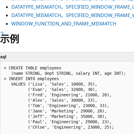
DATATYPE_MISMATCH。SPECIFIED_WINDOW_FRAME_
DATATYPE_MISMATCH。SPECIFIED_WINDOW_FRAME
WINDOW_FUNCTION_AND_FRAME_MISMATCH
示例
sql
> CREATE TABLE employees

   (name STRING, dept STRING, salary INT, age INT);

> INSERT INTO employees

   VALUES ('Lisa', 'Sales', 10000, 35),

          ('Evan', 'Sales', 32000, 38),

          ('Fred', 'Engineering', 21000, 28),

          ('Alex', 'Sales', 30000, 33),

          ('Tom', 'Engineering', 23000, 33),

          ('Jane', 'Marketing', 29000, 28),

          ('Jeff', 'Marketing', 35000, 38),

          ('Paul', 'Engineering', 29000, 23),

          ('Chloe', 'Engineering', 23000, 25);
