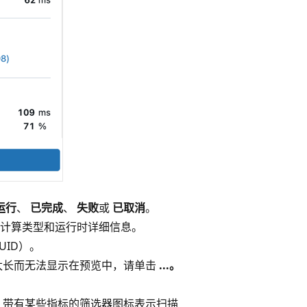
运行
、
已完成
、
失败
或
已取消
。
计算类型和运行时详细信息。
ID）。
太长而无法显示在预览中，请单击
...。
 带有某些指标的筛选器图标表示扫描