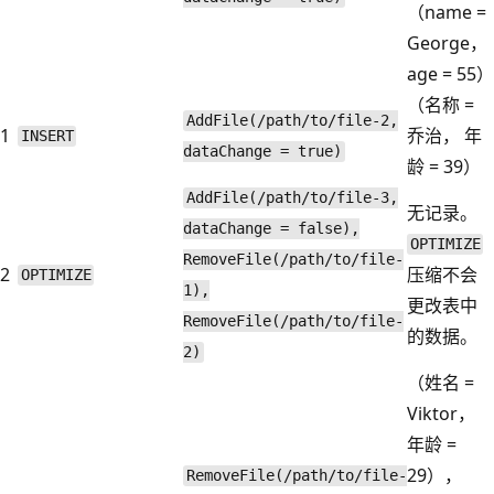
（name =
George，
age = 55）
（名称 =
AddFile(/path/to/file-2,
1
乔治， 年
INSERT
dataChange = true)
龄 = 39）
AddFile(/path/to/file-3,
无记录。
dataChange = false),
OPTIMIZE
RemoveFile(/path/to/file-
2
压缩不会
OPTIMIZE
1),
更改表中
RemoveFile(/path/to/file-
的数据。
2)
（姓名 =
Viktor，
年龄 =
29），
RemoveFile(/path/to/file-