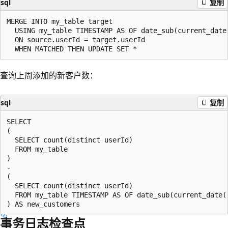
sql
复制
MERGE INTO my_table target

  USING my_table TIMESTAMP AS OF date_sub(current_date(
  ON source.userId = target.userId

查询上周添加的新客户数：
sql
复制
SELECT

(

  SELECT count(distinct userId)

  FROM my_table

)

-

(

  SELECT count(distinct userId)

  FROM my_table TIMESTAMP AS OF date_sub(current_date()
事务日志检查点