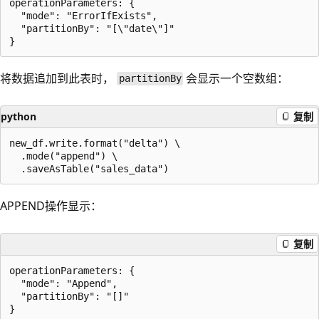
operationParameters: {

  "mode": "ErrorIfExists",

  "partitionBy": "[\"date\"]"

将数据追加到此表时，
会显示一个空数组：
partitionBy
python
复制
new_df.write.format("delta") \

  .mode("append") \

APPEND操作显示：
复制
operationParameters: {

  "mode": "Append",

  "partitionBy": "[]"
