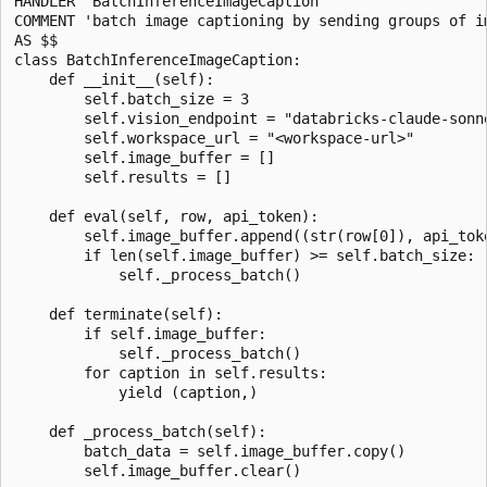
HANDLER 'BatchInferenceImageCaption'

COMMENT 'batch image captioning by sending groups of i
AS $$

class BatchInferenceImageCaption:

    def __init__(self):

        self.batch_size = 3

        self.vision_endpoint = "databricks-claude-sonne
        self.workspace_url = "<workspace-url>"

        self.image_buffer = []

        self.results = []

    def eval(self, row, api_token):

        self.image_buffer.append((str(row[0]), api_toke
        if len(self.image_buffer) >= self.batch_size:

            self._process_batch()

    def terminate(self):

        if self.image_buffer:

            self._process_batch()

        for caption in self.results:

            yield (caption,)

    def _process_batch(self):

        batch_data = self.image_buffer.copy()

        self.image_buffer.clear()
