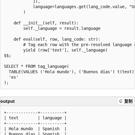
            ]),

            language=languages.get(lang_code.value, "Un
        )

    def __init__(self, result):

        self._language = result.language

    def eval(self, row, lang_code: str):

        # Tag each row with the pre-resolved language n
        yield (row['text'], self._language)

$$;

SELECT * FROM tag_language(

  TABLE(VALUES ('Hola mundo'), ('Buenos días') t(text))
  'es'

output
复制
+-------------+----------+

| text        | language |

+-------------+----------+

| Hola mundo  | Spanish  |

| Buenos días | Spanish  |
