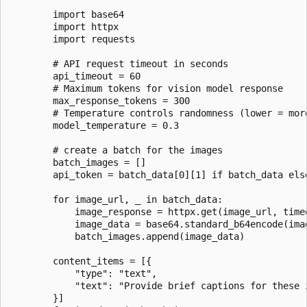
        import base64

        import httpx

        import requests

        # API request timeout in seconds

        api_timeout = 60

        # Maximum tokens for vision model response

        max_response_tokens = 300

        # Temperature controls randomness (lower = more
        model_temperature = 0.3

        # create a batch for the images

        batch_images = []

        api_token = batch_data[0][1] if batch_data else
        for image_url, _ in batch_data:

            image_response = httpx.get(image_url, timeo
            image_data = base64.standard_b64encode(ima
            batch_images.append(image_data)

        content_items = [{

            "type": "text",

            "text": "Provide brief captions for these i
        }]
