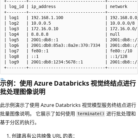
+--------+-------------------------------+-------------
| log_id | ip_address                    | network     
+--------+-------------------------------+-------------
| log1   | 192.168.1.100                 | 192.168.0.0/
| log2   | 10.0.0.5                      | 10.0.0.0/8  
| log3   | 172.16.0.10                   | 172.16.0.0/1
| log4   | 8.8.8.8                       | null        
| log5   | 2001:db8::1                   | 2001:db8::/3
| log6   | 2001:db8:85a3::8a2e:370:7334  | 2001:db8::/3
| log7   | fe80::1                       | fe80::/10   
| log8   | ::1                           | ::1/128     
| log9   | 2001:db8:1234:5678::1         | 2001:db8::/3
示例：使用 Azure Databricks 视觉终结点进行
批处理图像说明
此示例演示了使用 Azure Databricks 视觉模型服务终结点进行
批量图像说明。 它展示了如何使用
进行批处理和
terminate()
基于分区的执行。
创建具有公共映像 URL 的表：