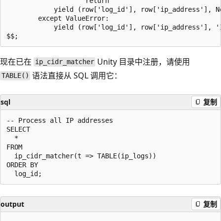
                    return

            yield (row['log_id'], row['ip_address'], No
        except ValueError:

            yield (row['log_id'], row['ip_address'], 'I
现在已在
Unity 目录中注册，请使用
ip_cidr_matcher
语法直接从 SQL 调用它：
TABLE()
sql
复制
-- Process all IP addresses

SELECT

  *

FROM

  ip_cidr_matcher(t => TABLE(ip_logs))

ORDER BY

output
复制