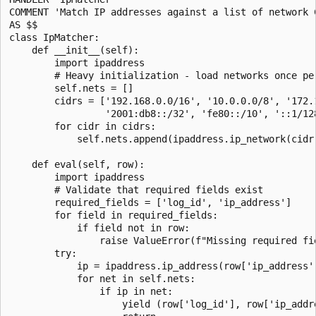
COMMENT 'Match IP addresses against a list of network C
AS $$

class IpMatcher:

    def __init__(self):

        import ipaddress

        # Heavy initialization - load networks once per
        self.nets = []

        cidrs = ['192.168.0.0/16', '10.0.0.0/8', '172.1
                 '2001:db8::/32', 'fe80::/10', '::1/128
        for cidr in cidrs:

            self.nets.append(ipaddress.ip_network(cidr)
    def eval(self, row):

        import ipaddress

	    # Validate that required fields exist

        required_fields = ['log_id', 'ip_address']

        for field in required_fields:

            if field not in row:

                raise ValueError(f"Missing required fie
        try:

            ip = ipaddress.ip_address(row['ip_address']
            for net in self.nets:

                if ip in net:

                    yield (row['log_id'], row['ip_addre