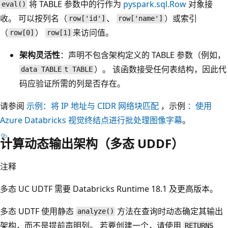
将 TABLE 参数中的行作为
pyspark.sql.Row
对象接
eval()
收。 可以按列名（
、
）或索引
row['id']
row['name']
（
）
来访问值。
row[0]
row[1]
架构灵活性
：声明不包含架构定义的 TABLE 参数（例如，
）。 该函数接受任何表结构，因此代
data TABLE
t TABLE
码应验证所需的列是否存在。
请参阅
示例：将 IP 地址与 CIDR 网络块匹配
，示例
：使用
Azure Databricks 视觉终结点进行批处理图像字幕
。
计算动态输出架构（多态 UDDF）
注释
多态 UC UDTF 需要 Databricks Runtime 18.1 及更高版本。
多态 UDTF 使用静态
方法在查询时动态确定其输出
analyze()
架构，而不是提前声明列。 若要创建一个，请使用
RETURNS