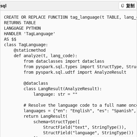
sql
复制
CREATE OR REPLACE FUNCTION tag_language(t TABLE, lang_c
RETURNS TABLE

LANGUAGE PYTHON

HANDLER 'TagLanguage'

AS $$

class TagLanguage:

    @staticmethod

    def analyze(t, lang_code):

        from dataclasses import dataclass

        from pyspark.sql.types import StructType, Struc
        from pyspark.sql.udtf import AnalyzeResult

        @dataclass

        class LangResult(AnalyzeResult):

            language: str = ""

        # Resolve the language code to a full name once
        languages = {"en": "English", "es": "Spanish", 
        return LangResult(

            schema=StructType([

                StructField("text", StringType()),

                StructField("language", StringType())
