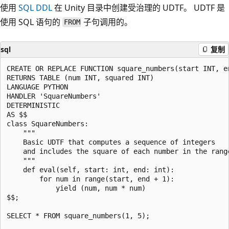
使用
SQL DDL
在 Unity 目录中创建受治理的 UDTF。 UDTF 是
使用 SQL 语句的
子句调用的。
FROM
sql
复制
CREATE OR REPLACE FUNCTION square_numbers(start INT, en
RETURNS TABLE (num INT, squared INT)

LANGUAGE PYTHON

HANDLER 'SquareNumbers'

DETERMINISTIC

AS $$

class SquareNumbers:

    """

    Basic UDTF that computes a sequence of integers

    and includes the square of each number in the range
    """

    def eval(self, start: int, end: int):

        for num in range(start, end + 1):

            yield (num, num * num)

$$;

SELECT * FROM square_numbers(1, 5);
