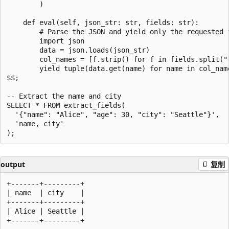
        )

    def eval(self, json_str: str, fields: str):

        # Parse the JSON and yield only the requested f
        import json

        data = json.loads(json_str)

        col_names = [f.strip() for f in fields.split(",
        yield tuple(data.get(name) for name in col_name
$$;

-- Extract the name and city

SELECT * FROM extract_fields(

  '{"name": "Alice", "age": 30, "city": "Seattle"}',

  'name, city'

output
复制
+-------+---------+

| name  | city    |

+-------+---------+

| Alice | Seattle |
