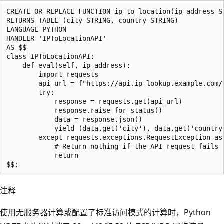
CREATE OR REPLACE FUNCTION ip_to_location(ip_address ST
RETURNS TABLE (city STRING, country STRING)

LANGUAGE PYTHON

HANDLER 'IPToLocationAPI'

AS $$

class IPToLocationAPI:

    def eval(self, ip_address):

        import requests

        api_url = f"https://api.ip-lookup.example.com/{
        try:

            response = requests.get(api_url)

            response.raise_for_status()

            data = response.json()

            yield (data.get('city'), data.get('country'
        except requests.exceptions.RequestException as 
            # Return nothing if the API request fails

            return

注释
使用无服务器计算或配置了标准访问模式的计算时，Python