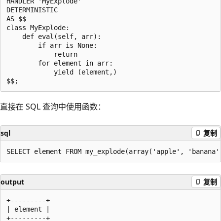
HANDLER 'MyExplode'

DETERMINISTIC

AS $$

class MyExplode:

    def eval(self, arr):

        if arr is None:

            return

        for element in arr:

            yield (element,)

直接在 SQL 查询中使用函数：
sql
复制
output
复制
+---------+

| element |

+---------+
