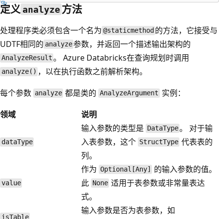
定义
方法
analyze
处理程序类必须包含一个名为
的方法，它接受与
@staticmethod
UDTF相同的
参数，并返回一个描述输出架构的
analyze
。 Azure Databricks在查询规划时调用
AnalyzeResult
，以在执行函数之前解析架构。
analyze()
每个参数
都是类的
实例：
analyze
AnalyzeArgument
领域
说明
输入参数的类型是
。 对于输
DataType
入表参数，这个
代表表的
dataType
StructType
列。
作为
的输入参数的值。
Optional[Any]
此
适用于表参数或非常量表达
value
None
式。
输入参数是否为表参数，如
isTable