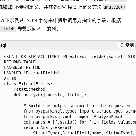
不带列定义，并在处理程序类上定义方法
。
TABLE
analyze()
以下示例从 JSON 字符串中提取调用方指定的字段，根据
参数返回不同的列：
fields
sql
复制
CREATE OR REPLACE FUNCTION extract_fields(json_str STRI
RETURNS TABLE

LANGUAGE PYTHON

HANDLER 'ExtractFields'

AS $$

class ExtractFields:

    @staticmethod

    def analyze(json_str, fields):

        # Build the output schema from the requested fi
        from pyspark.sql.types import StructType, Struc
        from pyspark.sql.udtf import AnalyzeResult

        col_names = [f.strip() for f in fields.value.sp
        return AnalyzeResult(

            StructType([StructField(name, StringType())