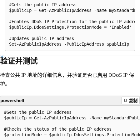
#Gets the public IP address

$publicIp = Get-AzPublicIpAddress -Name myStandardPu
#Enables DDoS IP Protection for the public IP address
$publicIp.DdosSettings.ProtectionMode = 'Enabled'

#Updates public IP address

验证并测试
检查公共 IP 地址的详细信息，并验证是否已启用 DDoS IP 保
护。
powershell
复制
#Gets the public IP address

$publicIp = Get-AzPublicIpAddress -Name myStandardPubl
#Checks the status of the public IP address

$protectionMode = $publicIp.DdosSettings.ProtectionMode