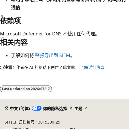
通信
依赖项
Microsoft Defender for DNS 不使用任何代理。
相关内容
了解如何将
警报导出到 SIEM
。
注意：
作者在 AI 的帮助下创作了此文章。
了解详细信息
阅
读
Last updated on
2026/07/17
模
式
已
中文 (简体)
你的隐私选择
主题
禁
SH ICP 归档编号 13015306-25
用