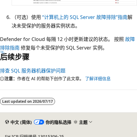
（可选）使用
“计算机上的 SQL Server 故障排除”指南
解
决未受保护的服务器实例状态。
Defender for Cloud 每隔 12 小时更新建议的状态。 按照
故障
排除指南
修复每个未受保护的 SQL Server 实例。
后续步骤
排查 SQL 服务器机器保护问题
注意：
作者在 AI 的帮助下创作了此文章。
了解详细信息
阅
读
Last updated on
2026/07/17
模
式
已
中文 (简体)
你的隐私选择
主题
禁
SH ICP 归档编号 13015306-25