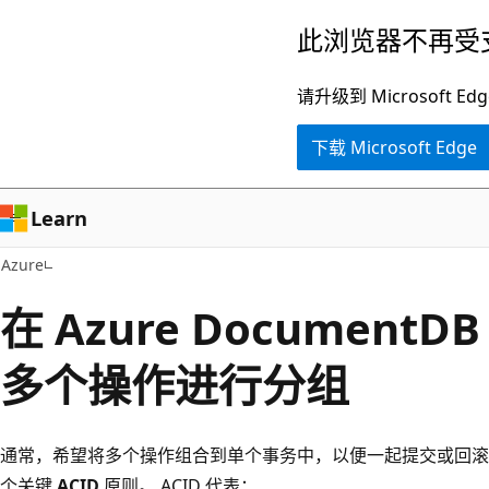
跳
此浏览器不再受
至
主
请升级到 Microsof
要
下载 Microsoft Edge
内
容
Learn
Azure
在 Azure Document
多个操作进行分组
通常，希望将多个操作组合到单个事务中，以便一起提交或回滚
个关键
ACID
原则。 ACID 代表：