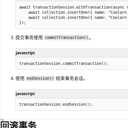
await transactionSession.withTransaction(async (
    await collection.insertOne({ name: "Coolarn 
    await collection.insertOne({ name: "Coolarn 
提交事务使用
。
commitTransaction()
javascript
使用
结束事务会话。
endSession()
javascript
回滚事务