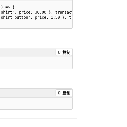
) => {

shirt", price: 38.00 }, transactionSession);

shirt button", price: 1.50 }, transactionSession);

复制
复制