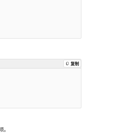
复制
项。