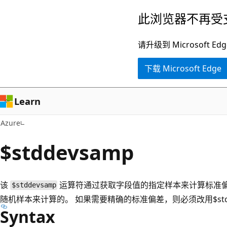
跳
此浏览器不再受
至
主
请升级到 Microsof
要
下载 Microsoft Edge
内
容
Learn
Azure
$stddevsamp
该
运算符通过获取字段值的指定样本来计算标准偏
$stddevsamp
随机样本来计算的。 如果需要精确的标准偏差，则必须改用$stdD
Syntax