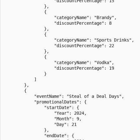
                    "discountPercentage": 15

                },

                {

                    "categoryName": "Brandy",

                    "discountPercentage": 8

                },

                {

                    "categoryName": "Sports Drinks",

                    "discountPercentage": 22

                },

                {

                    "categoryName": "Vodka",

                    "discountPercentage": 19

                }

            ]

        },

        {

            "eventName": "Steal of a Deal Days",

            "promotionalDates": {

                "startDate": {

                    "Year": 2024,

                    "Month": 9,

                    "Day": 21

                },

                "endDate": {
