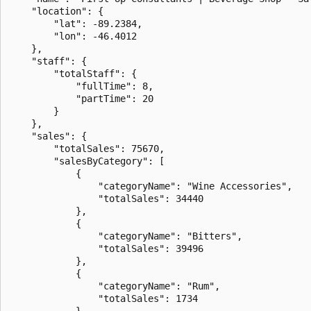
    "location": {

        "lat": -89.2384,

        "lon": -46.4012

    },

    "staff": {

        "totalStaff": {

            "fullTime": 8,

            "partTime": 20

        }

    },

    "sales": {

        "totalSales": 75670,

        "salesByCategory": [

            {

                "categoryName": "Wine Accessories",

                "totalSales": 34440

            },

            {

                "categoryName": "Bitters",

                "totalSales": 39496

            },

            {

                "categoryName": "Rum",

                "totalSales": 1734

            }
