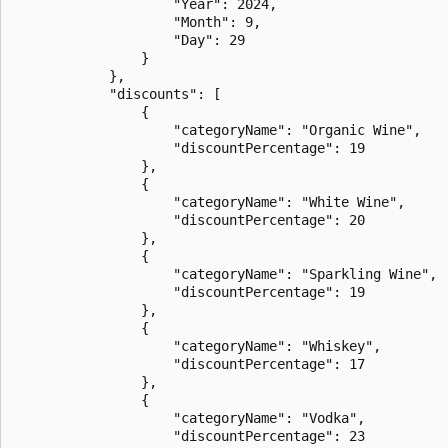
                    "Year": 2024,

                    "Month": 9,

                    "Day": 29

                }

            },

            "discounts": [

                {

                    "categoryName": "Organic Wine",

                    "discountPercentage": 19

                },

                {

                    "categoryName": "White Wine",

                    "discountPercentage": 20

                },

                {

                    "categoryName": "Sparkling Wine",

                    "discountPercentage": 19

                },

                {

                    "categoryName": "Whiskey",

                    "discountPercentage": 17

                },

                {

                    "categoryName": "Vodka",

                    "discountPercentage": 23
