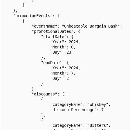
        ]

    },

    "promotionEvents": [

        {

            "eventName": "Unbeatable Bargain Bash",

            "promotionalDates": {

                "startDate": {

                    "Year": 2024,

                    "Month": 6,

                    "Day": 23

                },

                "endDate": {

                    "Year": 2024,

                    "Month": 7,

                    "Day": 2

                }

            },

            "discounts": [

                {

                    "categoryName": "Whiskey",

                    "discountPercentage": 7

                },

                {

                    "categoryName": "Bitters",
