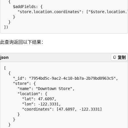
  {

    $addFields: {

      "store.location.coordinates": ["$store.location.l
    }

  }

此查询返回以下结果：
json
复制
[

  {

    "_id": "7954bd5c-9ac2-4c10-bb7a-2b79bd0963c5",

    "store": {

      "name": "Downtown Store",

      "location": {

        "lat": 47.6097,

        "lon": -122.3331,

        "coordinates": [47.6097, -122.3331]

      }

    }

  }
