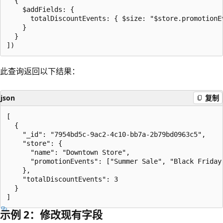
  {

    $addFields: {

      totalDiscountEvents: { $size: "$store.promotionEv
    }

  }

此查询返回以下结果：
json
复制
[

  {

    "_id": "7954bd5c-9ac2-4c10-bb7a-2b79bd0963c5",

    "store": {

      "name": "Downtown Store",

      "promotionEvents": ["Summer Sale", "Black Friday"
    },

    "totalDiscountEvents": 3

  }

示例 2：修改现有字段