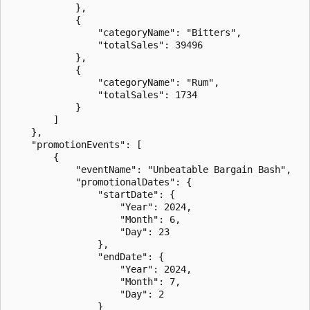
            },

            {

                "categoryName": "Bitters",

                "totalSales": 39496

            },

            {

                "categoryName": "Rum",

                "totalSales": 1734

            }

        ]

    },

    "promotionEvents": [

        {

            "eventName": "Unbeatable Bargain Bash",

            "promotionalDates": {

                "startDate": {

                    "Year": 2024,

                    "Month": 6,

                    "Day": 23

                },

                "endDate": {

                    "Year": 2024,

                    "Month": 7,

                    "Day": 2

                }
