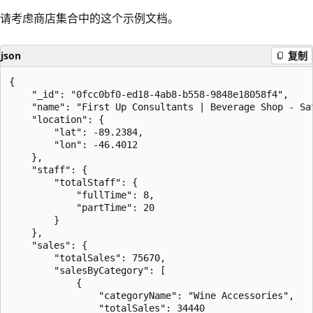
请考虑商店集合中的这个示例文档。
json
复制
{

    "_id": "0fcc0bf0-ed18-4ab8-b558-9848e18058f4",

    "name": "First Up Consultants | Beverage Shop - Sat
    "location": {

        "lat": -89.2384,

        "lon": -46.4012

    },

    "staff": {

        "totalStaff": {

            "fullTime": 8,

            "partTime": 20

        }

    },

    "sales": {

        "totalSales": 75670,

        "salesByCategory": [

            {

                "categoryName": "Wine Accessories",

                "totalSales": 34440
