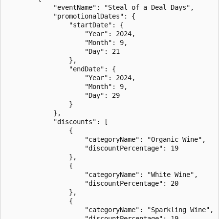
            "eventName": "Steal of a Deal Days",

            "promotionalDates": {

                "startDate": {

                    "Year": 2024,

                    "Month": 9,

                    "Day": 21

                },

                "endDate": {

                    "Year": 2024,

                    "Month": 9,

                    "Day": 29

                }

            },

            "discounts": [

                {

                    "categoryName": "Organic Wine",

                    "discountPercentage": 19

                },

                {

                    "categoryName": "White Wine",

                    "discountPercentage": 20

                },

                {

                    "categoryName": "Sparkling Wine",

                    "discountPercentage": 19
