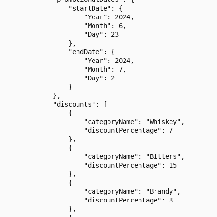
                "startDate": {

                    "Year": 2024,

                    "Month": 6,

                    "Day": 23

                },

                "endDate": {

                    "Year": 2024,

                    "Month": 7,

                    "Day": 2

                }

            },

            "discounts": [

                {

                    "categoryName": "Whiskey",

                    "discountPercentage": 7

                },

                {

                    "categoryName": "Bitters",

                    "discountPercentage": 15

                },

                {

                    "categoryName": "Brandy",

                    "discountPercentage": 8

                },
