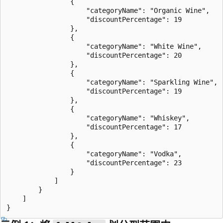
                {

                    "categoryName": "Organic Wine",

                    "discountPercentage": 19

                },

                {

                    "categoryName": "White Wine",

                    "discountPercentage": 20

                },

                {

                    "categoryName": "Sparkling Wine",

                    "discountPercentage": 19

                },

                {

                    "categoryName": "Whiskey",

                    "discountPercentage": 17

                },

                {

                    "categoryName": "Vodka",

                    "discountPercentage": 23

                }

            ]

        }

    ]
