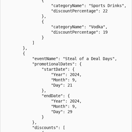
                {

                    "categoryName": "Sports Drinks",

                    "discountPercentage": 22

                },

                {

                    "categoryName": "Vodka",

                    "discountPercentage": 19

                }

            ]

        },

        {

            "eventName": "Steal of a Deal Days",

            "promotionalDates": {

                "startDate": {

                    "Year": 2024,

                    "Month": 9,

                    "Day": 21

                },

                "endDate": {

                    "Year": 2024,

                    "Month": 9,

                    "Day": 29

                }

            },

            "discounts": [
