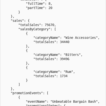
            "fullTime": 8,

            "partTime": 20

        }

    },

    "sales": {

        "totalSales": 75670,

        "salesByCategory": [

            {

                "categoryName": "Wine Accessories",

                "totalSales": 34440

            },

            {

                "categoryName": "Bitters",

                "totalSales": 39496

            },

            {

                "categoryName": "Rum",

                "totalSales": 1734

            }

        ]

    },

    "promotionEvents": [

        {

            "eventName": "Unbeatable Bargain Bash",

            "promotionalDates": {
