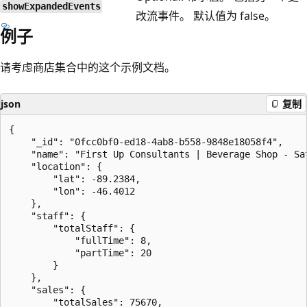
showExpandedEvents
改流事件。 默认值为 false。
例子
请考虑商店集合中的这个示例文档。
json
复制
{

    "_id": "0fcc0bf0-ed18-4ab8-b558-9848e18058f4",

    "name": "First Up Consultants | Beverage Shop - Sat
    "location": {

        "lat": -89.2384,

        "lon": -46.4012

    },

    "staff": {

        "totalStaff": {

            "fullTime": 8,

            "partTime": 20

        }

    },

    "sales": {

        "totalSales": 75670,
