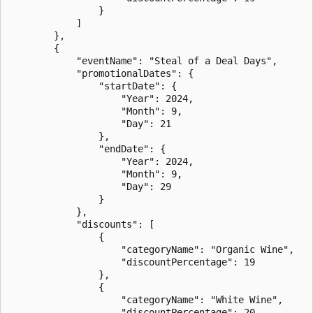
                }

            ]

        },

        {

            "eventName": "Steal of a Deal Days",

            "promotionalDates": {

                "startDate": {

                    "Year": 2024,

                    "Month": 9,

                    "Day": 21

                },

                "endDate": {

                    "Year": 2024,

                    "Month": 9,

                    "Day": 29

                }

            },

            "discounts": [

                {

                    "categoryName": "Organic Wine",

                    "discountPercentage": 19

                },

                {

                    "categoryName": "White Wine",

                    "discountPercentage": 20
