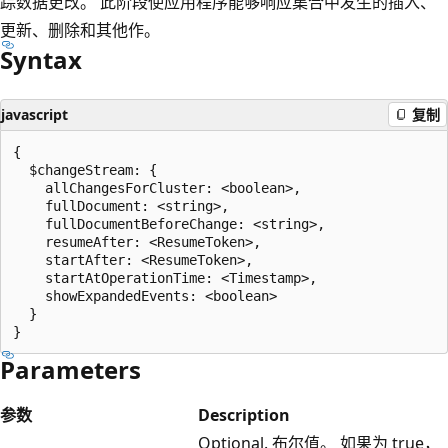
踪数据更改。 此阶段使应用程序能够响应集合中发生的插入、
更新、删除和其他作。
Syntax
javascript
复制
{

  $changeStream: {

    allChangesForCluster: <boolean>,

    fullDocument: <string>,

    fullDocumentBeforeChange: <string>,

    resumeAfter: <ResumeToken>,

    startAfter: <ResumeToken>,

    startAtOperationTime: <Timestamp>,

    showExpandedEvents: <boolean>

  }

Parameters
参数
Description
Optional. 布尔值。 如果为 true，