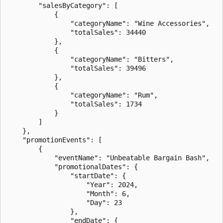
        "salesByCategory": [

            {

                "categoryName": "Wine Accessories",

                "totalSales": 34440

            },

            {

                "categoryName": "Bitters",

                "totalSales": 39496

            },

            {

                "categoryName": "Rum",

                "totalSales": 1734

            }

        ]

    },

    "promotionEvents": [

        {

            "eventName": "Unbeatable Bargain Bash",

            "promotionalDates": {

                "startDate": {

                    "Year": 2024,

                    "Month": 6,

                    "Day": 23

                },

                "endDate": {
