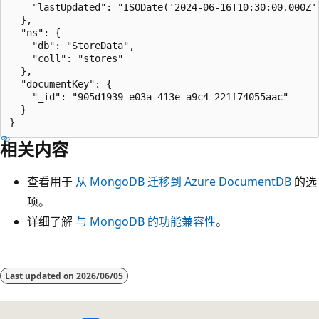
    "lastUpdated": "ISODate('2024-06-16T10:30:00.000Z')
  },

  "ns": {

    "db": "StoreData",

    "coll": "stores"

  },

  "documentKey": {

    "_id": "905d1939-e03a-413e-a9c4-221f74055aac"

  }

相关内容
查看用于
从 MongoDB 迁移到 Azure DocumentDB
的选
项。
详细了解
与 MongoDB 的功能兼容性
。
Last updated on
2026/06/05