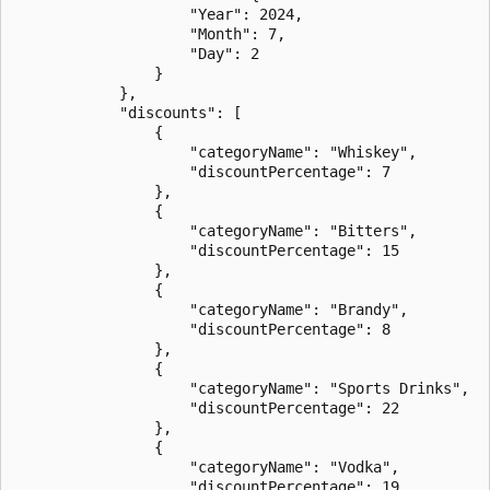
                    "Year": 2024,

                    "Month": 7,

                    "Day": 2

                }

            },

            "discounts": [

                {

                    "categoryName": "Whiskey",

                    "discountPercentage": 7

                },

                {

                    "categoryName": "Bitters",

                    "discountPercentage": 15

                },

                {

                    "categoryName": "Brandy",

                    "discountPercentage": 8

                },

                {

                    "categoryName": "Sports Drinks",

                    "discountPercentage": 22

                },

                {

                    "categoryName": "Vodka",

                    "discountPercentage": 19
