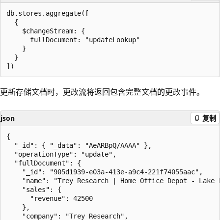
db.stores.aggregate([

  {

    $changeStream: {

      fullDocument: "updateLookup"

    }

  }

更新存储文档时，更改流将返回包含完整文档的更改事件。
json
复制
{

  "_id": { "_data": "AeARBpQ/AAAA" },

  "operationType": "update",

  "fullDocument": {

    "_id": "905d1939-e03a-413e-a9c4-221f74055aac",

    "name": "Trey Research | Home Office Depot - Lake F
    "sales": {

      "revenue": 42500

    },

    "company": "Trey Research",
