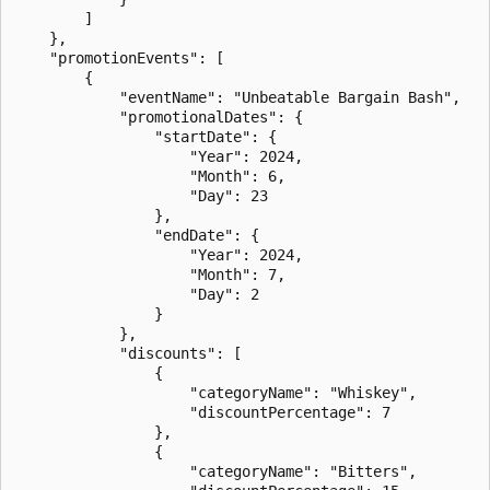
        ]

    },

    "promotionEvents": [

        {

            "eventName": "Unbeatable Bargain Bash",

            "promotionalDates": {

                "startDate": {

                    "Year": 2024,

                    "Month": 6,

                    "Day": 23

                },

                "endDate": {

                    "Year": 2024,

                    "Month": 7,

                    "Day": 2

                }

            },

            "discounts": [

                {

                    "categoryName": "Whiskey",

                    "discountPercentage": 7

                },

                {

                    "categoryName": "Bitters",
