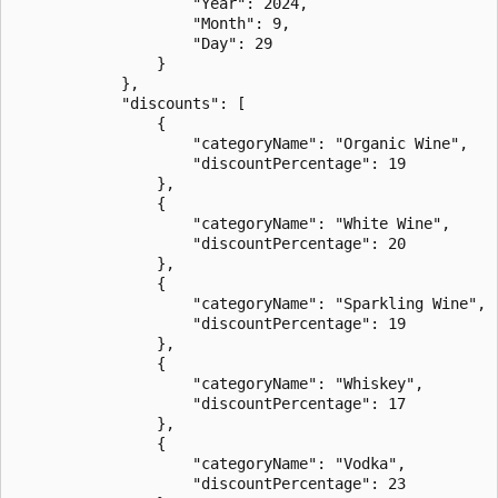
                    "Year": 2024,

                    "Month": 9,

                    "Day": 29

                }

            },

            "discounts": [

                {

                    "categoryName": "Organic Wine",

                    "discountPercentage": 19

                },

                {

                    "categoryName": "White Wine",

                    "discountPercentage": 20

                },

                {

                    "categoryName": "Sparkling Wine",

                    "discountPercentage": 19

                },

                {

                    "categoryName": "Whiskey",

                    "discountPercentage": 17

                },

                {

                    "categoryName": "Vodka",

                    "discountPercentage": 23
