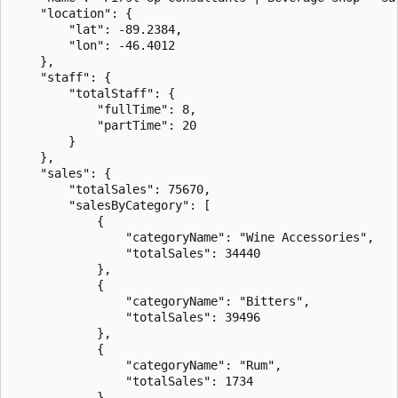
    "location": {

        "lat": -89.2384,

        "lon": -46.4012

    },

    "staff": {

        "totalStaff": {

            "fullTime": 8,

            "partTime": 20

        }

    },

    "sales": {

        "totalSales": 75670,

        "salesByCategory": [

            {

                "categoryName": "Wine Accessories",

                "totalSales": 34440

            },

            {

                "categoryName": "Bitters",

                "totalSales": 39496

            },

            {

                "categoryName": "Rum",

                "totalSales": 1734

            }
