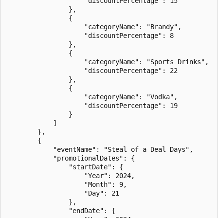
                    "discountPercentage": 15

                },

                {

                    "categoryName": "Brandy",

                    "discountPercentage": 8

                },

                {

                    "categoryName": "Sports Drinks",

                    "discountPercentage": 22

                },

                {

                    "categoryName": "Vodka",

                    "discountPercentage": 19

                }

            ]

        },

        {

            "eventName": "Steal of a Deal Days",

            "promotionalDates": {

                "startDate": {

                    "Year": 2024,

                    "Month": 9,

                    "Day": 21

                },

                "endDate": {
