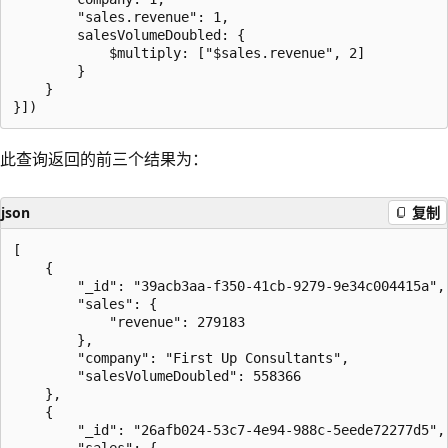
        "sales.revenue": 1,

        salesVolumeDoubled: {

            $multiply: ["$sales.revenue", 2]

        }

    }

此查询返回的前三个结果为：
json
复制
[

    {

        "_id": "39acb3aa-f350-41cb-9279-9e34c004415a",

        "sales": {

            "revenue": 279183

        },

        "company": "First Up Consultants",

        "salesVolumeDoubled": 558366

    },

    {

        "_id": "26afb024-53c7-4e94-988c-5eede72277d5",

        "sales": {
