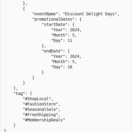
        },

        {

            "eventName": "Discount Delight Days",

            "promotionalDates": {

                "startDate": {

                    "Year": 2024,

                    "Month": 5,

                    "Day": 11

                },

                "endDate": {

                    "Year": 2024,

                    "Month": 5,

                    "Day": 18

                }

            }

        }

    ],

    "tag": [

        "#ShopLocal",

        "#FashionStore",

        "#SeasonalSale",

        "#FreeShipping",

        "#MembershipDeals"

    ]
