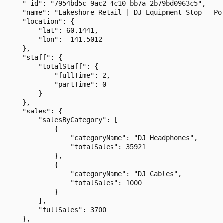
    "_id": "7954bd5c-9ac2-4c10-bb7a-2b79bd0963c5",

    "name": "Lakeshore Retail | DJ Equipment Stop - Por
    "location": {

        "lat": 60.1441,

        "lon": -141.5012

    },

    "staff": {

        "totalStaff": {

            "fullTime": 2,

            "partTime": 0

        }

    },

    "sales": {

        "salesByCategory": [

            {

                "categoryName": "DJ Headphones",

                "totalSales": 35921

            },

            {

                "categoryName": "DJ Cables",

                "totalSales": 1000

            }

        ],

        "fullSales": 3700

    },
