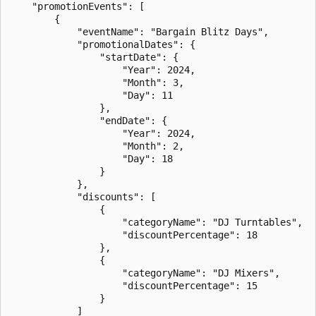
    "promotionEvents": [

        {

            "eventName": "Bargain Blitz Days",

            "promotionalDates": {

                "startDate": {

                    "Year": 2024,

                    "Month": 3,

                    "Day": 11

                },

                "endDate": {

                    "Year": 2024,

                    "Month": 2,

                    "Day": 18

                }

            },

            "discounts": [

                {

                    "categoryName": "DJ Turntables",

                    "discountPercentage": 18

                },

                {

                    "categoryName": "DJ Mixers",

                    "discountPercentage": 15

                }

            ]
