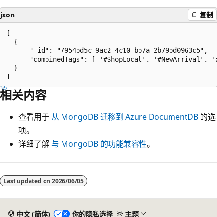
json
复制
[

  {

      "_id": "7954bd5c-9ac2-4c10-bb7a-2b79bd0963c5",

      "combinedTags": [ '#ShopLocal', '#NewArrival', '#
  }

相关内容
查看用于
从 MongoDB 迁移到 Azure DocumentDB
的选
项。
详细了解
与 MongoDB 的功能兼容性
。
阅
读
Last updated on
2026/06/05
模
式
中文 (简体)
你的隐私选择
主题