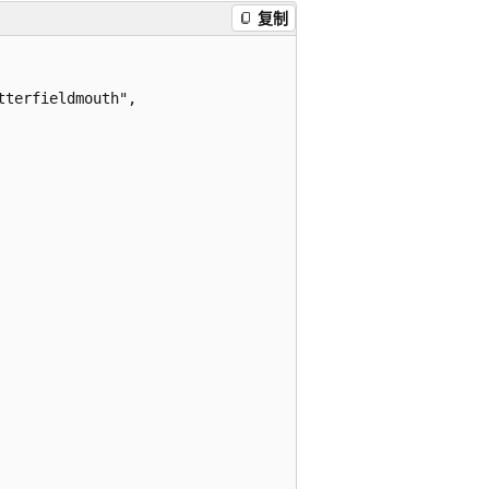
复制
terfieldmouth",
