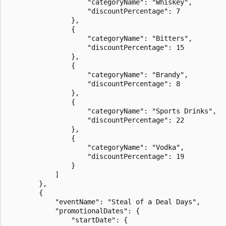
                    "categoryName": "Whiskey",

                    "discountPercentage": 7

                },

                {

                    "categoryName": "Bitters",

                    "discountPercentage": 15

                },

                {

                    "categoryName": "Brandy",

                    "discountPercentage": 8

                },

                {

                    "categoryName": "Sports Drinks",

                    "discountPercentage": 22

                },

                {

                    "categoryName": "Vodka",

                    "discountPercentage": 19

                }

            ]

        },

        {

            "eventName": "Steal of a Deal Days",

            "promotionalDates": {

                "startDate": {
