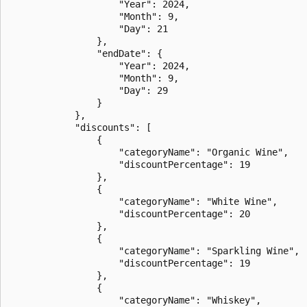
                    "Year": 2024,

                    "Month": 9,

                    "Day": 21

                },

                "endDate": {

                    "Year": 2024,

                    "Month": 9,

                    "Day": 29

                }

            },

            "discounts": [

                {

                    "categoryName": "Organic Wine",

                    "discountPercentage": 19

                },

                {

                    "categoryName": "White Wine",

                    "discountPercentage": 20

                },

                {

                    "categoryName": "Sparkling Wine",

                    "discountPercentage": 19

                },

                {

                    "categoryName": "Whiskey",
