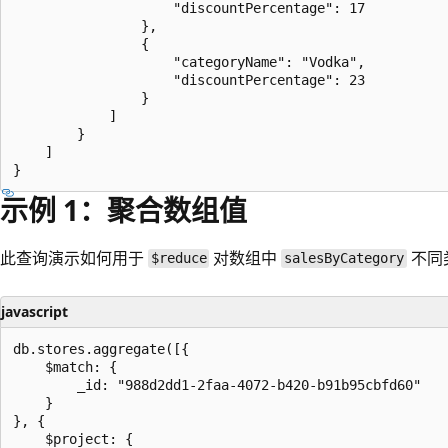
                    "discountPercentage": 17

                },

                {

                    "categoryName": "Vodka",

                    "discountPercentage": 23

                }

            ]

        }

    ]

示例 1：聚合数组值
此查询演示如何用于
对数组中
不同
$reduce
salesByCategory
javascript
db.stores.aggregate([{

    $match: {

        _id: "988d2dd1-2faa-4072-b420-b91b95cbfd60"

    }

}, {

    $project: {
