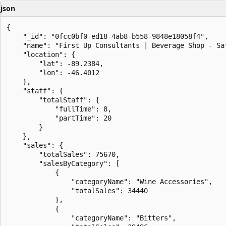
json
{

    "_id": "0fcc0bf0-ed18-4ab8-b558-9848e18058f4",

    "name": "First Up Consultants | Beverage Shop - Sat
    "location": {

        "lat": -89.2384,

        "lon": -46.4012

    },

    "staff": {

        "totalStaff": {

            "fullTime": 8,

            "partTime": 20

        }

    },

    "sales": {

        "totalSales": 75670,

        "salesByCategory": [

            {

                "categoryName": "Wine Accessories",

                "totalSales": 34440

            },

            {

                "categoryName": "Bitters",
