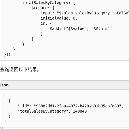
        totalSalesByCategory: {

            $reduce: {

                input: "$sales.salesByCategory.totalSal
                initialValue: 0,

                in: {

                    $add: ["$$value", "$$this"]

                }

            }

        }

    }

查询返回以下结果。
json
[

  {

      "_id": "988d2dd1-2faa-4072-b420-b91b95cbfd60",

      "totalSalesByCategory": 149849

  }
