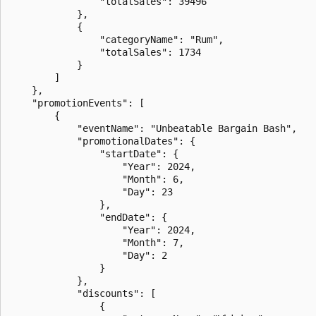
                "totalSales": 39496

            },

            {

                "categoryName": "Rum",

                "totalSales": 1734

            }

        ]

    },

    "promotionEvents": [

        {

            "eventName": "Unbeatable Bargain Bash",

            "promotionalDates": {

                "startDate": {

                    "Year": 2024,

                    "Month": 6,

                    "Day": 23

                },

                "endDate": {

                    "Year": 2024,

                    "Month": 7,

                    "Day": 2

                }

            },

            "discounts": [

                {
