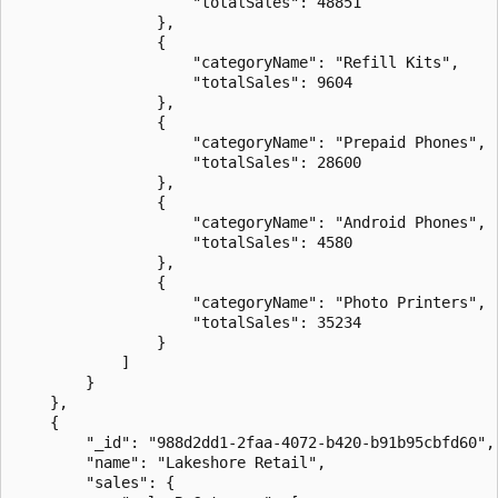
                    "totalSales": 48851

                },

                {

                    "categoryName": "Refill Kits",

                    "totalSales": 9604

                },

                {

                    "categoryName": "Prepaid Phones",

                    "totalSales": 28600

                },

                {

                    "categoryName": "Android Phones",

                    "totalSales": 4580

                },

                {

                    "categoryName": "Photo Printers",

                    "totalSales": 35234

                }

            ]

        }

    },

    {

        "_id": "988d2dd1-2faa-4072-b420-b91b95cbfd60",

        "name": "Lakeshore Retail",

        "sales": {
