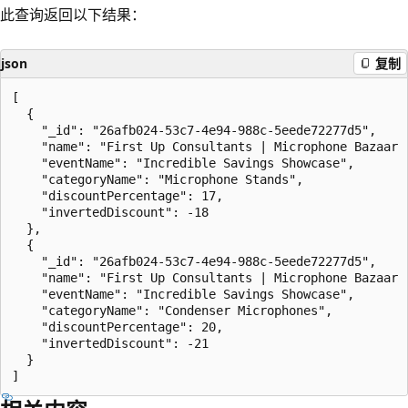
此查询返回以下结果：
json
复制
[

  {

    "_id": "26afb024-53c7-4e94-988c-5eede72277d5",

    "name": "First Up Consultants | Microphone Bazaar -
    "eventName": "Incredible Savings Showcase",

    "categoryName": "Microphone Stands",

    "discountPercentage": 17,

    "invertedDiscount": -18

  },

  {

    "_id": "26afb024-53c7-4e94-988c-5eede72277d5",

    "name": "First Up Consultants | Microphone Bazaar -
    "eventName": "Incredible Savings Showcase",

    "categoryName": "Condenser Microphones",

    "discountPercentage": 20,

    "invertedDiscount": -21

  }
