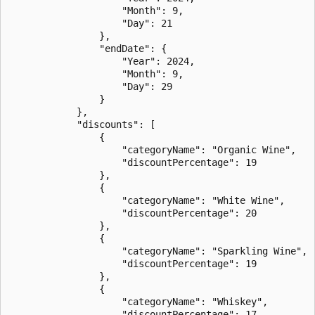
                    "Month": 9,

                    "Day": 21

                },

                "endDate": {

                    "Year": 2024,

                    "Month": 9,

                    "Day": 29

                }

            },

            "discounts": [

                {

                    "categoryName": "Organic Wine",

                    "discountPercentage": 19

                },

                {

                    "categoryName": "White Wine",

                    "discountPercentage": 20

                },

                {

                    "categoryName": "Sparkling Wine",

                    "discountPercentage": 19

                },

                {

                    "categoryName": "Whiskey",

                    "discountPercentage": 17
