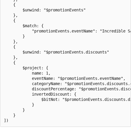
    {

        $unwind: "$promotionEvents"

    },

    {

        $match: {

            "promotionEvents.eventName": "Incredible Sa
        }

    },

    {

        $unwind: "$promotionEvents.discounts"

    },

    {

        $project: {

            name: 1,

            eventName: "$promotionEvents.eventName",

            categoryName: "$promotionEvents.discounts.c
            discountPercentage: "$promotionEvents.disco
            invertedDiscount: {

                $bitNot: "$promotionEvents.discounts.di
            }

        }

    }
