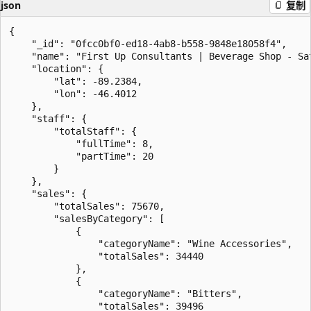
json
复制
{

    "_id": "0fcc0bf0-ed18-4ab8-b558-9848e18058f4",

    "name": "First Up Consultants | Beverage Shop - Sat
    "location": {

        "lat": -89.2384,

        "lon": -46.4012

    },

    "staff": {

        "totalStaff": {

            "fullTime": 8,

            "partTime": 20

        }

    },

    "sales": {

        "totalSales": 75670,

        "salesByCategory": [

            {

                "categoryName": "Wine Accessories",

                "totalSales": 34440

            },

            {

                "categoryName": "Bitters",

                "totalSales": 39496
