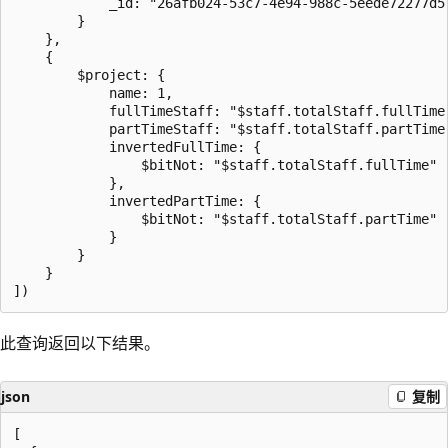
            _id: "26afb024-53c7-4e94-988c-5eede72277d5"
        }

    },

    {

        $project: {

            name: 1,

            fullTimeStaff: "$staff.totalStaff.fullTime"
            partTimeStaff: "$staff.totalStaff.partTime"
            invertedFullTime: {

                $bitNot: "$staff.totalStaff.fullTime"

            },

            invertedPartTime: {

                $bitNot: "$staff.totalStaff.partTime"

            }

        }

    }

此查询返回以下结果。
json
复制
[
