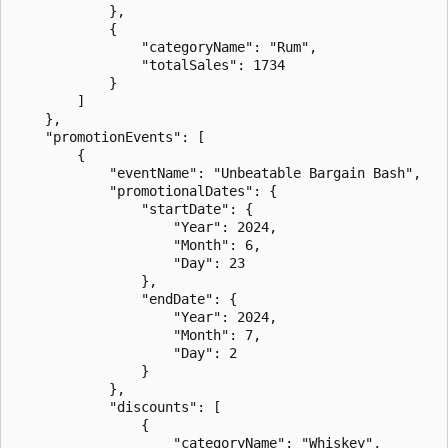
            },

            {

                "categoryName": "Rum",

                "totalSales": 1734

            }

        ]

    },

    "promotionEvents": [

        {

            "eventName": "Unbeatable Bargain Bash",

            "promotionalDates": {

                "startDate": {

                    "Year": 2024,

                    "Month": 6,

                    "Day": 23

                },

                "endDate": {

                    "Year": 2024,

                    "Month": 7,

                    "Day": 2

                }

            },

            "discounts": [

                {

                    "categoryName": "Whiskey",
