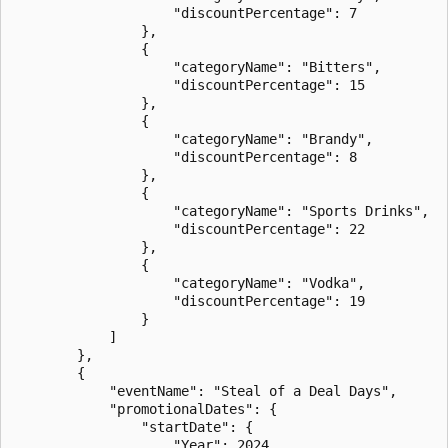
                    "discountPercentage": 7

                },

                {

                    "categoryName": "Bitters",

                    "discountPercentage": 15

                },

                {

                    "categoryName": "Brandy",

                    "discountPercentage": 8

                },

                {

                    "categoryName": "Sports Drinks",

                    "discountPercentage": 22

                },

                {

                    "categoryName": "Vodka",

                    "discountPercentage": 19

                }

            ]

        },

        {

            "eventName": "Steal of a Deal Days",

            "promotionalDates": {

                "startDate": {

                    "Year": 2024,
