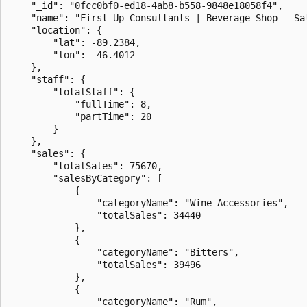
    "_id": "0fcc0bf0-ed18-4ab8-b558-9848e18058f4",

    "name": "First Up Consultants | Beverage Shop - Sat
    "location": {

        "lat": -89.2384,

        "lon": -46.4012

    },

    "staff": {

        "totalStaff": {

            "fullTime": 8,

            "partTime": 20

        }

    },

    "sales": {

        "totalSales": 75670,

        "salesByCategory": [

            {

                "categoryName": "Wine Accessories",

                "totalSales": 34440

            },

            {

                "categoryName": "Bitters",

                "totalSales": 39496

            },

            {

                "categoryName": "Rum",
