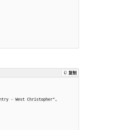
复制
try - West Christopher",
