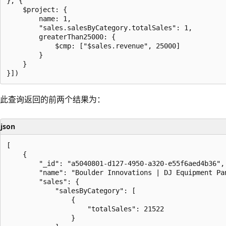
}, {

    $project: {

        name: 1,

        "sales.salesByCategory.totalSales": 1,

        greaterThan25000: {

            $cmp: ["$sales.revenue", 25000]

        }

    }

此查询返回的前两个结果为：
json
[

    {

        "_id": "a5040801-d127-4950-a320-e55f6aed4b36",

        "name": "Boulder Innovations | DJ Equipment Pan
        "sales": {

            "salesByCategory": [

                {

                    "totalSales": 21522

                }
