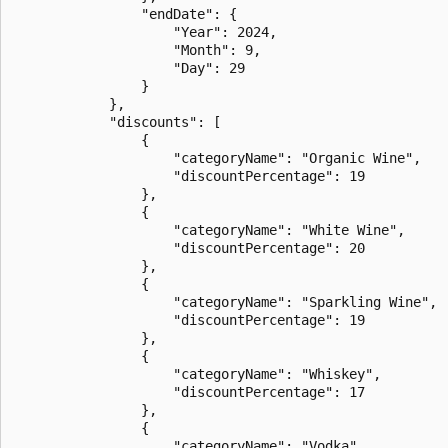
                "endDate": {

                    "Year": 2024,

                    "Month": 9,

                    "Day": 29

                }

            },

            "discounts": [

                {

                    "categoryName": "Organic Wine",

                    "discountPercentage": 19

                },

                {

                    "categoryName": "White Wine",

                    "discountPercentage": 20

                },

                {

                    "categoryName": "Sparkling Wine",

                    "discountPercentage": 19

                },

                {

                    "categoryName": "Whiskey",

                    "discountPercentage": 17

                },

                {

                    "categoryName": "Vodka",
