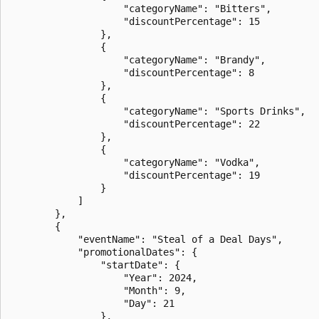
                    "categoryName": "Bitters",

                    "discountPercentage": 15

                },

                {

                    "categoryName": "Brandy",

                    "discountPercentage": 8

                },

                {

                    "categoryName": "Sports Drinks",

                    "discountPercentage": 22

                },

                {

                    "categoryName": "Vodka",

                    "discountPercentage": 19

                }

            ]

        },

        {

            "eventName": "Steal of a Deal Days",

            "promotionalDates": {

                "startDate": {

                    "Year": 2024,

                    "Month": 9,

                    "Day": 21

                },
