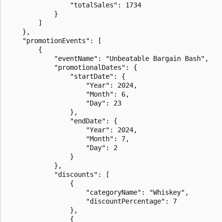
                "totalSales": 1734

            }

        ]

    },

    "promotionEvents": [

        {

            "eventName": "Unbeatable Bargain Bash",

            "promotionalDates": {

                "startDate": {

                    "Year": 2024,

                    "Month": 6,

                    "Day": 23

                },

                "endDate": {

                    "Year": 2024,

                    "Month": 7,

                    "Day": 2

                }

            },

            "discounts": [

                {

                    "categoryName": "Whiskey",

                    "discountPercentage": 7

                },

                {
