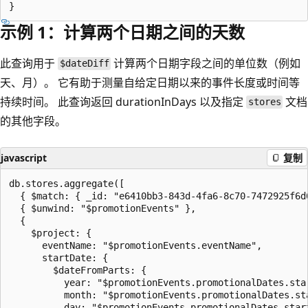
示例 1：计算两个日期之间的天数
此查询用于
计算两个日期字段之间的单位数（例如
$dateDiff
天、月）。 它有助于测量自给定日期以来的事件长度或时间等
持续时间。 此查询返回 durationInDays 以及指定
文档
stores
的其他字段。
javascript
复制
db.stores.aggregate([

  { $match: { _id: "e6410bb3-843d-4fa6-8c70-7472925f6d0
  { $unwind: "$promotionEvents" },

  {

    $project: {

      eventName: "$promotionEvents.eventName",

      startDate: {

        $dateFromParts: {

          year: "$promotionEvents.promotionalDates.star
          month: "$promotionEvents.promotionalDates.sta
          day: "$promotionEvents.promotionalDates.start