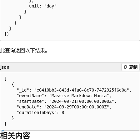
          },

          unit: "day"

        }

      }

    }

  }

此查询返回以下结果。
json
复制
[

   {

     "_id": "e6410bb3-843d-4fa6-8c70-7472925f6d0a",

     "eventName": "Massive Markdown Mania",

     "startDate": "2024-09-21T00:00:00.000Z",

     "endDate": "2024-09-29T00:00:00.000Z",

     "durationInDays": 8

   }

相关内容