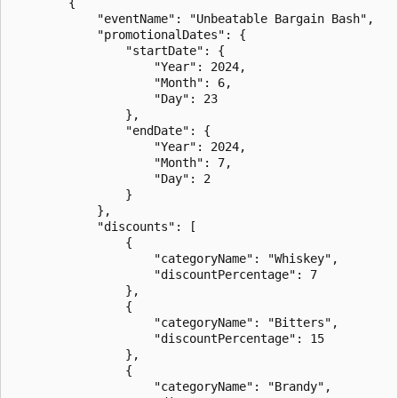
        {

            "eventName": "Unbeatable Bargain Bash",

            "promotionalDates": {

                "startDate": {

                    "Year": 2024,

                    "Month": 6,

                    "Day": 23

                },

                "endDate": {

                    "Year": 2024,

                    "Month": 7,

                    "Day": 2

                }

            },

            "discounts": [

                {

                    "categoryName": "Whiskey",

                    "discountPercentage": 7

                },

                {

                    "categoryName": "Bitters",

                    "discountPercentage": 15

                },

                {

                    "categoryName": "Brandy",
