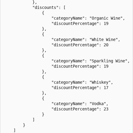
            },

            "discounts": [

                {

                    "categoryName": "Organic Wine",

                    "discountPercentage": 19

                },

                {

                    "categoryName": "White Wine",

                    "discountPercentage": 20

                },

                {

                    "categoryName": "Sparkling Wine",

                    "discountPercentage": 19

                },

                {

                    "categoryName": "Whiskey",

                    "discountPercentage": 17

                },

                {

                    "categoryName": "Vodka",

                    "discountPercentage": 23

                }

            ]

        }

    ]
