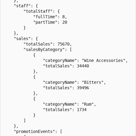
    },

    "staff": {

        "totalStaff": {

            "fullTime": 8,

            "partTime": 20

        }

    },

    "sales": {

        "totalSales": 75670,

        "salesByCategory": [

            {

                "categoryName": "Wine Accessories",

                "totalSales": 34440

            },

            {

                "categoryName": "Bitters",

                "totalSales": 39496

            },

            {

                "categoryName": "Rum",

                "totalSales": 1734

            }

        ]

    },

    "promotionEvents": [
