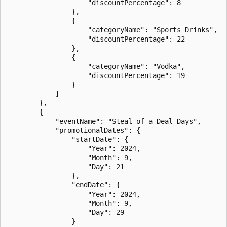
                    "discountPercentage": 8

                },

                {

                    "categoryName": "Sports Drinks",

                    "discountPercentage": 22

                },

                {

                    "categoryName": "Vodka",

                    "discountPercentage": 19

                }

            ]

        },

        {

            "eventName": "Steal of a Deal Days",

            "promotionalDates": {

                "startDate": {

                    "Year": 2024,

                    "Month": 9,

                    "Day": 21

                },

                "endDate": {

                    "Year": 2024,

                    "Month": 9,

                    "Day": 29

                }
