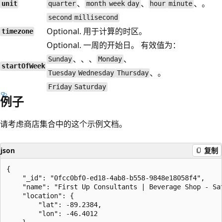
、
、
、。
unit
quarter
month
week
day
hour
minute
second
millisecond
Optional. 用于计算的时区。
timezone
Optional. 一周的开始日。 有效值为：
、、、
、
Sunday
Monday
startOfWeek
、。
Tuesday
Wednesday
Thursday
Friday
Saturday
例子
请考虑商店集合中的这个示例文档。
json
复制
{

    "_id": "0fcc0bf0-ed18-4ab8-b558-9848e18058f4",

    "name": "First Up Consultants | Beverage Shop - Sat
    "location": {

        "lat": -89.2384,

        "lon": -46.4012
