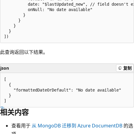
          date: "$lastUpdated_new", // field doesn't ex
          onNull: "No date available"

        }

      }

    }

  }

此查询返回以下结果。
json
复制
[

  {

    "formattedDateOrDefault": "No date available"

  }

相关内容
查看用于
从 MongoDB 迁移到 Azure DocumentDB
的选
项。