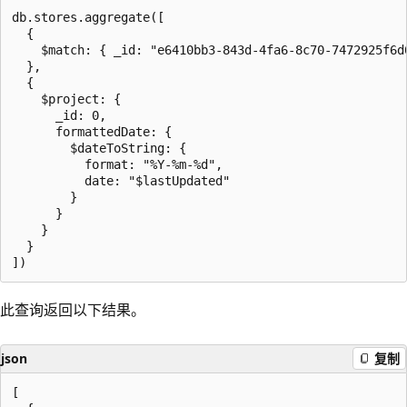
db.stores.aggregate([

  {

    $match: { _id: "e6410bb3-843d-4fa6-8c70-7472925f6d0
  },

  {

    $project: {

      _id: 0,

      formattedDate: {

        $dateToString: {

          format: "%Y-%m-%d",

          date: "$lastUpdated"

        }

      }

    }

  }

此查询返回以下结果。
json
复制
[
