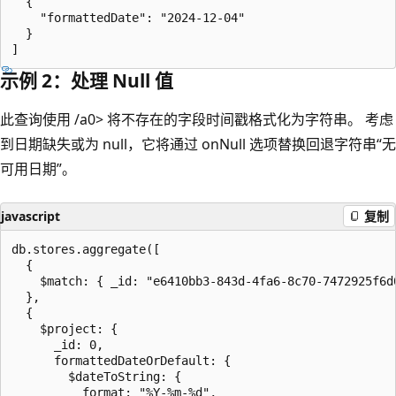
  {

    "formattedDate": "2024-12-04"

  }

示例 2：处理 Null 值
此查询使用
/a0> 将不存在的字段
时间戳格式化为字符串。 考虑
到日期缺失或为 null，它将通过 onNull 选项替换回退字符串“无
可用日期”。
javascript
复制
db.stores.aggregate([

  {

    $match: { _id: "e6410bb3-843d-4fa6-8c70-7472925f6d0
  },

  {

    $project: {

      _id: 0,

      formattedDateOrDefault: {

        $dateToString: {

          format: "%Y-%m-%d",
