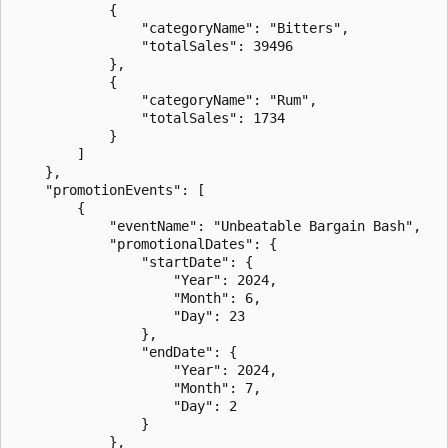
            {

                "categoryName": "Bitters",

                "totalSales": 39496

            },

            {

                "categoryName": "Rum",

                "totalSales": 1734

            }

        ]

    },

    "promotionEvents": [

        {

            "eventName": "Unbeatable Bargain Bash",

            "promotionalDates": {

                "startDate": {

                    "Year": 2024,

                    "Month": 6,

                    "Day": 23

                },

                "endDate": {

                    "Year": 2024,

                    "Month": 7,

                    "Day": 2

                }

            },
