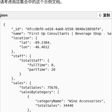
请考虑商店集合中的这个示例文档。
json
复制
{

    "_id": "0fcc0bf0-ed18-4ab8-b558-9848e18058f4",

    "name": "First Up Consultants | Beverage Shop - Sat
    "location": {

        "lat": -89.2384,

        "lon": -46.4012

    },

    "staff": {

        "totalStaff": {

            "fullTime": 8,

            "partTime": 20

        }

    },

    "sales": {

        "totalSales": 75670,

        "salesByCategory": [

            {

                "categoryName": "Wine Accessories",

                "totalSales": 34440

            },
