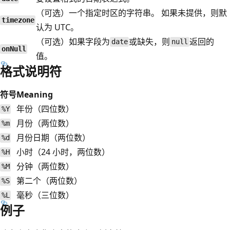
（可选）一个指定时区的字符串。 如果未提供，则默
timezone
认为 UTC。
（可选）如果字段为
或缺失，则
返回的
date
null
onNull
值。
格式说明符
符号
Meaning
年份（四位数）
%Y
月份（两位数）
%m
月份日期（两位数）
%d
小时（24 小时，两位数）
%H
分钟（两位数）
%M
第二个（两位数）
%S
毫秒（三位数）
%L
例子