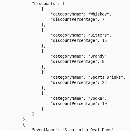
            "discounts": [

                {

                    "categoryName": "Whiskey",

                    "discountPercentage": 7

                },

                {

                    "categoryName": "Bitters",

                    "discountPercentage": 15

                },

                {

                    "categoryName": "Brandy",

                    "discountPercentage": 8

                },

                {

                    "categoryName": "Sports Drinks",

                    "discountPercentage": 22

                },

                {

                    "categoryName": "Vodka",

                    "discountPercentage": 19

                }

            ]

        },

        {

            "eventName": "Steal of a Deal Days",
