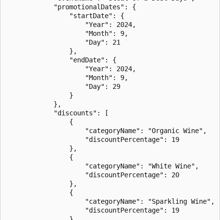
            "promotionalDates": {

                "startDate": {

                    "Year": 2024,

                    "Month": 9,

                    "Day": 21

                },

                "endDate": {

                    "Year": 2024,

                    "Month": 9,

                    "Day": 29

                }

            },

            "discounts": [

                {

                    "categoryName": "Organic Wine",

                    "discountPercentage": 19

                },

                {

                    "categoryName": "White Wine",

                    "discountPercentage": 20

                },

                {

                    "categoryName": "Sparkling Wine",

                    "discountPercentage": 19

                },
