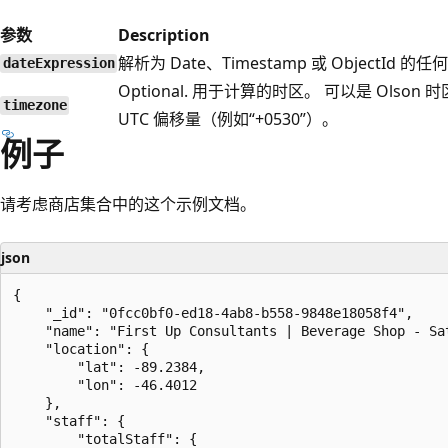
参数
Description
解析为 Date、Timestamp 或 ObjectId 
dateExpression
Optional. 用于计算的时区。 可以是 Olson
timezone
UTC 偏移量（例如“+0530”）。
例子
请考虑商店集合中的这个示例文档。
json
{

    "_id": "0fcc0bf0-ed18-4ab8-b558-9848e18058f4",

    "name": "First Up Consultants | Beverage Shop - Sat
    "location": {

        "lat": -89.2384,

        "lon": -46.4012

    },

    "staff": {

        "totalStaff": {
