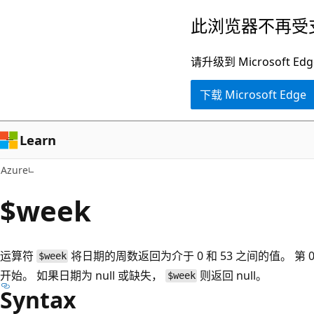
跳
此浏览器不再受
至
主
请升级到 Microsof
要
下载 Microsoft Edge
内
容
Learn
Azure
$week
运算符
将日期的周数返回为介于 0 和 53 之间的值。 第 
$week
开始。 如果日期为 null 或缺失，
则返回 null。
$week
Syntax