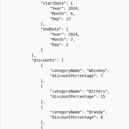
                "startDate": {

                    "Year": 2024,

                    "Month": 6,

                    "Day": 23

                },

                "endDate": {

                    "Year": 2024,

                    "Month": 7,

                    "Day": 2

                }

            },

            "discounts": [

                {

                    "categoryName": "Whiskey",

                    "discountPercentage": 7

                },

                {

                    "categoryName": "Bitters",

                    "discountPercentage": 15

                },

                {

                    "categoryName": "Brandy",

                    "discountPercentage": 8

                },

                {
