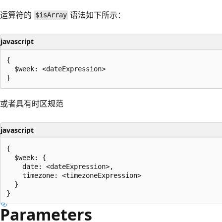
运算符的
语法如下所示：
$isArray
javascript
{

  $week: <dateExpression>

或者具有时区规范
javascript
{

  $week: {

    date: <dateExpression>,

    timezone: <timezoneExpression>

  }

Parameters