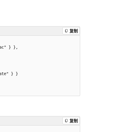
复制
c" } },

te" } }

复制