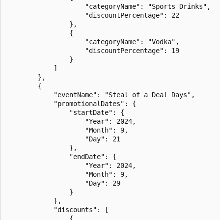
                    "categoryName": "Sports Drinks",

                    "discountPercentage": 22

                },

                {

                    "categoryName": "Vodka",

                    "discountPercentage": 19

                }

            ]

        },

        {

            "eventName": "Steal of a Deal Days",

            "promotionalDates": {

                "startDate": {

                    "Year": 2024,

                    "Month": 9,

                    "Day": 21

                },

                "endDate": {

                    "Year": 2024,

                    "Month": 9,

                    "Day": 29

                }

            },

            "discounts": [

                {
