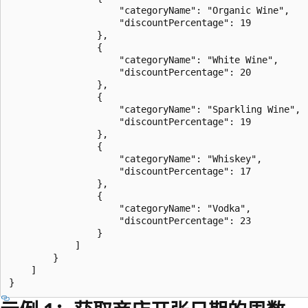
                    "categoryName": "Organic Wine",

                    "discountPercentage": 19

                },

                {

                    "categoryName": "White Wine",

                    "discountPercentage": 20

                },

                {

                    "categoryName": "Sparkling Wine",

                    "discountPercentage": 19

                },

                {

                    "categoryName": "Whiskey",

                    "discountPercentage": 17

                },

                {

                    "categoryName": "Vodka",

                    "discountPercentage": 23

                }

            ]

        }

    ]
