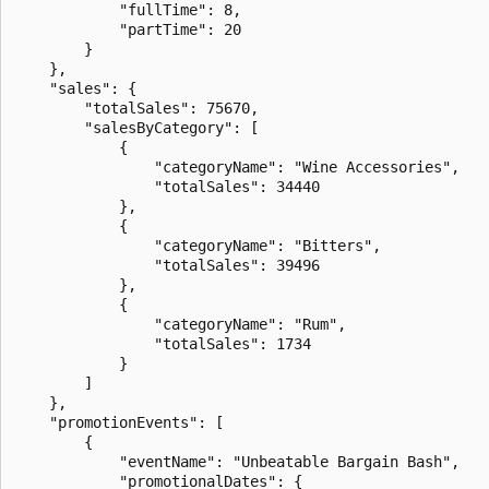
            "fullTime": 8,

            "partTime": 20

        }

    },

    "sales": {

        "totalSales": 75670,

        "salesByCategory": [

            {

                "categoryName": "Wine Accessories",

                "totalSales": 34440

            },

            {

                "categoryName": "Bitters",

                "totalSales": 39496

            },

            {

                "categoryName": "Rum",

                "totalSales": 1734

            }

        ]

    },

    "promotionEvents": [

        {

            "eventName": "Unbeatable Bargain Bash",

            "promotionalDates": {
