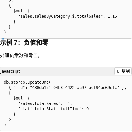
  },

  {

    $mul: {

      "sales.salesByCategory.$.totalSales": 1.15

    }

  }

示例 7：负值和零
处理负乘数和零值。
javascript
复制
db.stores.updateOne(

  { "_id": "438db151-04b8-4422-aa97-acf94bc69cfc" },

  {

    $mul: {

      "sales.totalSales": -1,

      "staff.totalStaff.fullTime": 0

    }

  }
