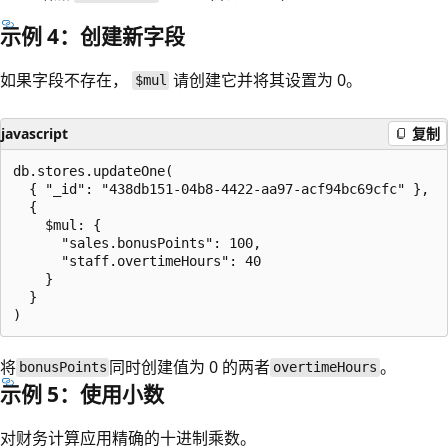
示例 4：创建新字段
如果字段不存在，
请创建它并将其设置为 0。
$mul
javascript
复制
db.stores.updateOne(

  { "_id": "438db151-04b8-4422-aa97-acf94bc69cfc" },

  {

    $mul: {

      "sales.bonusPoints": 100,

      "staff.overtimeHours": 40

    }

  }

将
同时创建值为 0 的两者
。
bonusPoints
overtimeHours
示例 5：使用小数
对财务计算应用精确的十进制乘数。