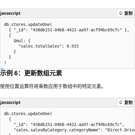
javascript
复制
db.stores.updateOne(

  { "_id": "438db151-04b8-4422-aa97-acf94bc69cfc" },

  {

    $mul: {

      "sales.totalSales": 0.915

    }

  }

示例 6：更新数组元素
使用位置运算符将乘数应用于数组中的特定元素。
javascript
复制
db.stores.updateOne(

  {

    "_id": "438db151-04b8-4422-aa97-acf94bc69cfc",

    "sales.salesByCategory.categoryName": "Direct-Drive