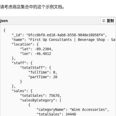
请考虑商店集合中的这个示例文档。
json
复制
{

    "_id": "0fcc0bf0-ed18-4ab8-b558-9848e18058f4",

    "name": "First Up Consultants | Beverage Shop - Sat
    "location": {

        "lat": -89.2384,

        "lon": -46.4012

    },

    "staff": {

        "totalStaff": {

            "fullTime": 8,

            "partTime": 20

        }

    },

    "sales": {

        "totalSales": 75670,

        "salesByCategory": [

            {

                "categoryName": "Wine Accessories",

                "totalSales": 34440
