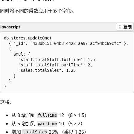
同时将不同的乘数应用于多个字段。
javascript
复制
db.stores.updateOne(

  { "_id": "438db151-04b8-4422-aa97-acf94bc69cfc" },

  {

    $mul: {

      "staff.totalStaff.fullTime": 1.5,

      "staff.totalStaff.partTime": 2,

      "sales.totalSales": 1.25

    }

  }

这将：
从 8 增加到
12 （8 × 1.5）
fullTime
从 5 增加到
10 （5 × 2）
partTime
增加
25% （乘以 1.25）
totalSales