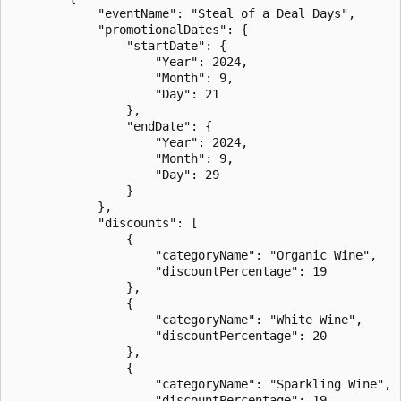
            "eventName": "Steal of a Deal Days",

            "promotionalDates": {

                "startDate": {

                    "Year": 2024,

                    "Month": 9,

                    "Day": 21

                },

                "endDate": {

                    "Year": 2024,

                    "Month": 9,

                    "Day": 29

                }

            },

            "discounts": [

                {

                    "categoryName": "Organic Wine",

                    "discountPercentage": 19

                },

                {

                    "categoryName": "White Wine",

                    "discountPercentage": 20

                },

                {

                    "categoryName": "Sparkling Wine",

                    "discountPercentage": 19
