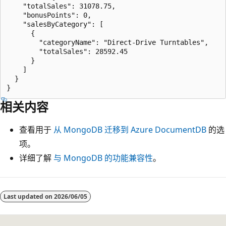
    "totalSales": 31078.75,

    "bonusPoints": 0,

    "salesByCategory": [

      {

        "categoryName": "Direct-Drive Turntables",

        "totalSales": 28592.45

      }

    ]

  }

相关内容
查看用于
从 MongoDB 迁移到 Azure DocumentDB
的选
项。
详细了解
与 MongoDB 的功能兼容性
。
Last updated on
2026/06/05