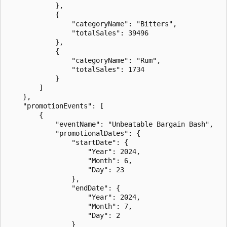
            },

            {

                "categoryName": "Bitters",

                "totalSales": 39496

            },

            {

                "categoryName": "Rum",

                "totalSales": 1734

            }

        ]

    },

    "promotionEvents": [

        {

            "eventName": "Unbeatable Bargain Bash",

            "promotionalDates": {

                "startDate": {

                    "Year": 2024,

                    "Month": 6,

                    "Day": 23

                },

                "endDate": {

                    "Year": 2024,

                    "Month": 7,

                    "Day": 2

                }
