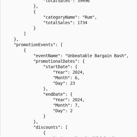
                "totalSales": 39496

            },

            {

                "categoryName": "Rum",

                "totalSales": 1734

            }

        ]

    },

    "promotionEvents": [

        {

            "eventName": "Unbeatable Bargain Bash",

            "promotionalDates": {

                "startDate": {

                    "Year": 2024,

                    "Month": 6,

                    "Day": 23

                },

                "endDate": {

                    "Year": 2024,

                    "Month": 7,

                    "Day": 2

                }

            },

            "discounts": [

                {
