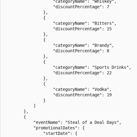
                    "categoryName": "Whiskey",

                    "discountPercentage": 7

                },

                {

                    "categoryName": "Bitters",

                    "discountPercentage": 15

                },

                {

                    "categoryName": "Brandy",

                    "discountPercentage": 8

                },

                {

                    "categoryName": "Sports Drinks",

                    "discountPercentage": 22

                },

                {

                    "categoryName": "Vodka",

                    "discountPercentage": 19

                }

            ]

        },

        {

            "eventName": "Steal of a Deal Days",

            "promotionalDates": {

                "startDate": {
