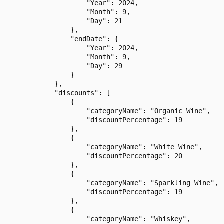
                    "Year": 2024,

                    "Month": 9,

                    "Day": 21

                },

                "endDate": {

                    "Year": 2024,

                    "Month": 9,

                    "Day": 29

                }

            },

            "discounts": [

                {

                    "categoryName": "Organic Wine",

                    "discountPercentage": 19

                },

                {

                    "categoryName": "White Wine",

                    "discountPercentage": 20

                },

                {

                    "categoryName": "Sparkling Wine",

                    "discountPercentage": 19

                },

                {

                    "categoryName": "Whiskey",
