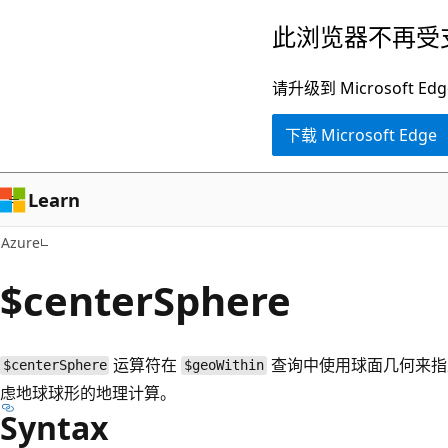
跳
此浏览器不再受
至
主
请升级到 Microsof
要
下载 Microsoft Edge
内
容
Learn
Azure
$centerSphere
运算符在
查询中使用球面几何来指
$centerSphere
$geoWithin
虑地球球形的地理计算。
Syntax