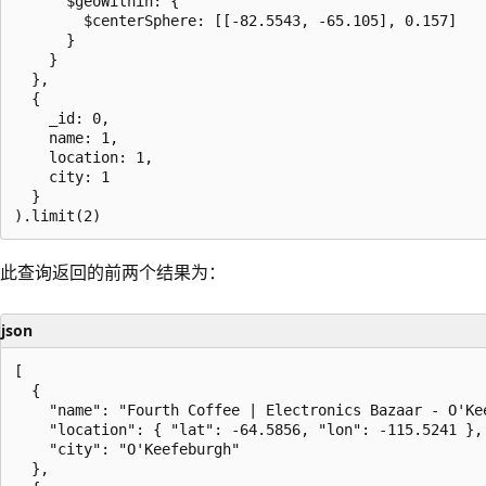
      $geoWithin: {

        $centerSphere: [[-82.5543, -65.105], 0.157]

      }

    }

  },

  {

    _id: 0,

    name: 1,

    location: 1,

    city: 1

  }

此查询返回的前两个结果为：
json
[

  {

    "name": "Fourth Coffee | Electronics Bazaar - O'Kee
    "location": { "lat": -64.5856, "lon": -115.5241 },

    "city": "O'Keefeburgh"

  },
