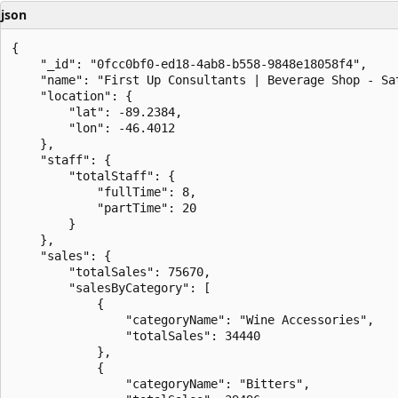
json
{

    "_id": "0fcc0bf0-ed18-4ab8-b558-9848e18058f4",

    "name": "First Up Consultants | Beverage Shop - Sat
    "location": {

        "lat": -89.2384,

        "lon": -46.4012

    },

    "staff": {

        "totalStaff": {

            "fullTime": 8,

            "partTime": 20

        }

    },

    "sales": {

        "totalSales": 75670,

        "salesByCategory": [

            {

                "categoryName": "Wine Accessories",

                "totalSales": 34440

            },

            {

                "categoryName": "Bitters",
