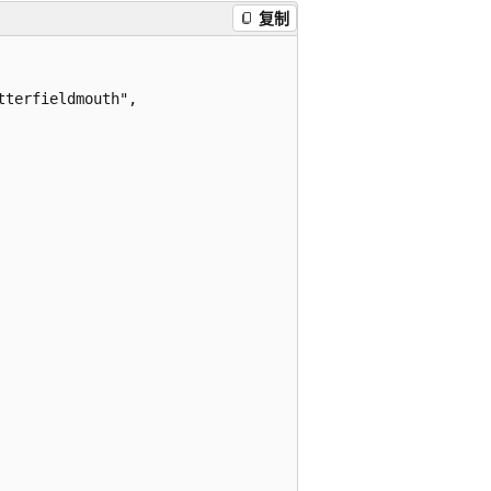
复制
terfieldmouth",
