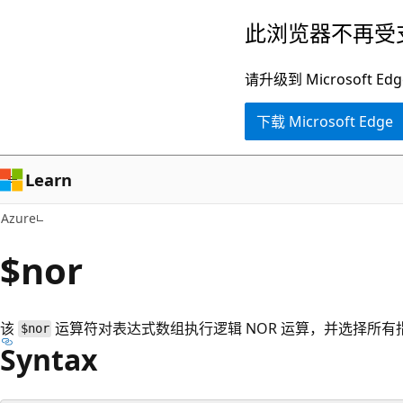
跳
此浏览器不再受
至
主
请升级到 Microsof
要
下载 Microsoft Edge
内
容
Learn
Azure
$nor
该
运算符对表达式数组执行逻辑 NOR 运算，并选择所
$nor
Syntax