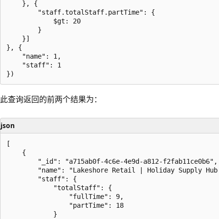
    }, {

        "staff.totalStaff.partTime": {

            $gt: 20

        }

    }]

}, {

    "name": 1,

    "staff": 1

此查询返回的前两个结果为：
json
[

    {

        "_id": "a715ab0f-4c6e-4e9d-a812-f2fab11ce0b6",

        "name": "Lakeshore Retail | Holiday Supply Hub 
        "staff": {

            "totalStaff": {

                "fullTime": 9,

                "partTime": 18

            }
