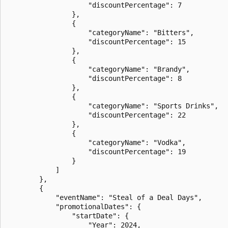
                    "discountPercentage": 7

                },

                {

                    "categoryName": "Bitters",

                    "discountPercentage": 15

                },

                {

                    "categoryName": "Brandy",

                    "discountPercentage": 8

                },

                {

                    "categoryName": "Sports Drinks",

                    "discountPercentage": 22

                },

                {

                    "categoryName": "Vodka",

                    "discountPercentage": 19

                }

            ]

        },

        {

            "eventName": "Steal of a Deal Days",

            "promotionalDates": {

                "startDate": {

                    "Year": 2024,
