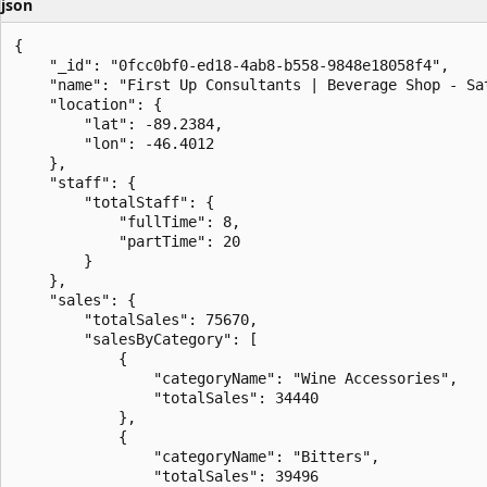
json
{

    "_id": "0fcc0bf0-ed18-4ab8-b558-9848e18058f4",

    "name": "First Up Consultants | Beverage Shop - Sat
    "location": {

        "lat": -89.2384,

        "lon": -46.4012

    },

    "staff": {

        "totalStaff": {

            "fullTime": 8,

            "partTime": 20

        }

    },

    "sales": {

        "totalSales": 75670,

        "salesByCategory": [

            {

                "categoryName": "Wine Accessories",

                "totalSales": 34440

            },

            {

                "categoryName": "Bitters",

                "totalSales": 39496
