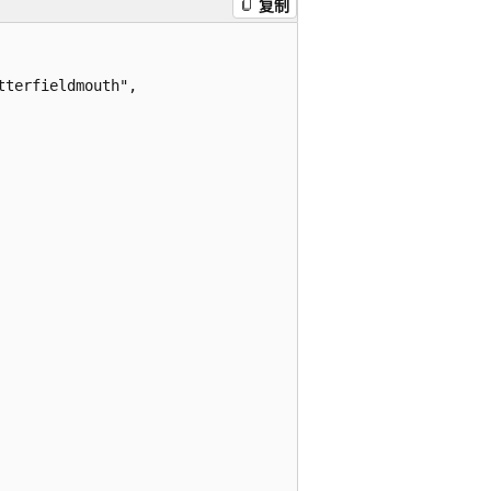
复制
terfieldmouth",
