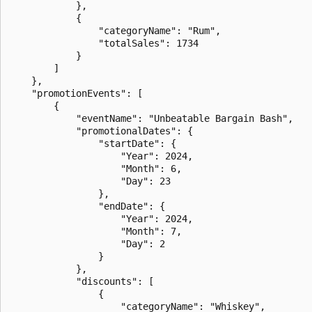
            },

            {

                "categoryName": "Rum",

                "totalSales": 1734

            }

        ]

    },

    "promotionEvents": [

        {

            "eventName": "Unbeatable Bargain Bash",

            "promotionalDates": {

                "startDate": {

                    "Year": 2024,

                    "Month": 6,

                    "Day": 23

                },

                "endDate": {

                    "Year": 2024,

                    "Month": 7,

                    "Day": 2

                }

            },

            "discounts": [

                {

                    "categoryName": "Whiskey",
