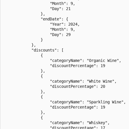
                    "Month": 9,

                    "Day": 21

                },

                "endDate": {

                    "Year": 2024,

                    "Month": 9,

                    "Day": 29

                }

            },

            "discounts": [

                {

                    "categoryName": "Organic Wine",

                    "discountPercentage": 19

                },

                {

                    "categoryName": "White Wine",

                    "discountPercentage": 20

                },

                {

                    "categoryName": "Sparkling Wine",

                    "discountPercentage": 19

                },

                {

                    "categoryName": "Whiskey",

                    "discountPercentage": 17
