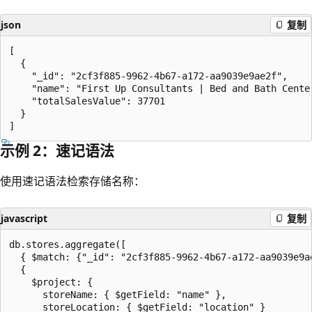
json
复制
[

  {

    "_id": "2cf3f885-9962-4b67-a172-aa9039e9ae2f",

    "name": "First Up Consultants | Bed and Bath Center
    "totalSalesValue": 37701

  }

示例 2：速记语法
使用速记语法检索存储名称：
javascript
复制
db.stores.aggregate([

  { $match: {"_id": "2cf3f885-9962-4b67-a172-aa9039e9ae
  {

    $project: {

      storeName: { $getField: "name" },

      storeLocation: { $getField: "location" }
