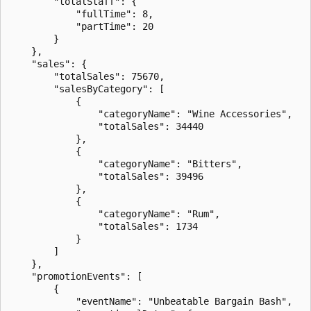
        "totalStaff": {

            "fullTime": 8,

            "partTime": 20

        }

    },

    "sales": {

        "totalSales": 75670,

        "salesByCategory": [

            {

                "categoryName": "Wine Accessories",

                "totalSales": 34440

            },

            {

                "categoryName": "Bitters",

                "totalSales": 39496

            },

            {

                "categoryName": "Rum",

                "totalSales": 1734

            }

        ]

    },

    "promotionEvents": [

        {

            "eventName": "Unbeatable Bargain Bash",
