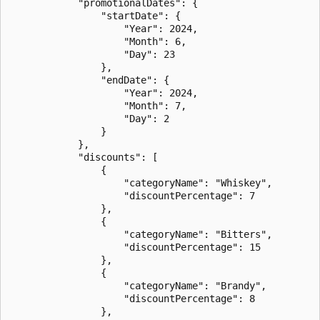
            "promotionalDates": {

                "startDate": {

                    "Year": 2024,

                    "Month": 6,

                    "Day": 23

                },

                "endDate": {

                    "Year": 2024,

                    "Month": 7,

                    "Day": 2

                }

            },

            "discounts": [

                {

                    "categoryName": "Whiskey",

                    "discountPercentage": 7

                },

                {

                    "categoryName": "Bitters",

                    "discountPercentage": 15

                },

                {

                    "categoryName": "Brandy",

                    "discountPercentage": 8

                },
