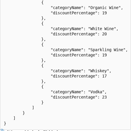
                {

                    "categoryName": "Organic Wine",

                    "discountPercentage": 19

                },

                {

                    "categoryName": "White Wine",

                    "discountPercentage": 20

                },

                {

                    "categoryName": "Sparkling Wine",

                    "discountPercentage": 19

                },

                {

                    "categoryName": "Whiskey",

                    "discountPercentage": 17

                },

                {

                    "categoryName": "Vodka",

                    "discountPercentage": 23

                }

            ]

        }

    ]
