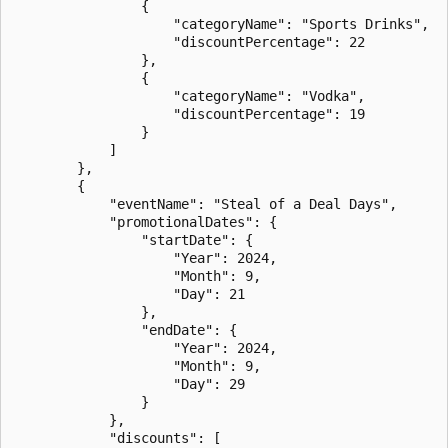
                {

                    "categoryName": "Sports Drinks",

                    "discountPercentage": 22

                },

                {

                    "categoryName": "Vodka",

                    "discountPercentage": 19

                }

            ]

        },

        {

            "eventName": "Steal of a Deal Days",

            "promotionalDates": {

                "startDate": {

                    "Year": 2024,

                    "Month": 9,

                    "Day": 21

                },

                "endDate": {

                    "Year": 2024,

                    "Month": 9,

                    "Day": 29

                }

            },

            "discounts": [
