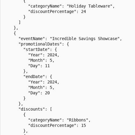
        {

          "categoryName": "Holiday Tableware",

          "discountPercentage": 24

        }

      ]

    },

    {

      "eventName": "Incredible Savings Showcase",

      "promotionalDates": {

        "startDate": {

          "Year": 2024,

          "Month": 5,

          "Day": 11

        },

        "endDate": {

          "Year": 2024,

          "Month": 5,

          "Day": 20

        }

      },

      "discounts": [

        {

          "categoryName": "Ribbons",

          "discountPercentage": 15

        },
