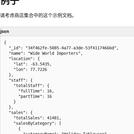
例子
请考虑商店集合中的这个示例文档。
json
{

  "_id": "34f462fe-5085-4a77-a3de-53f4117466bd",

  "name": "Wide World Importers",

  "location": {

    "lat": -63.5435,

    "lon": 77.7226

  },

  "staff": {

    "totalStaff": {

      "fullTime": 16,

      "partTime": 16

    }

  },

  "sales": {

    "totalSales": 41481,

    "salesByCategory": [

      {

        "categoryName": "Holiday Tableware",
