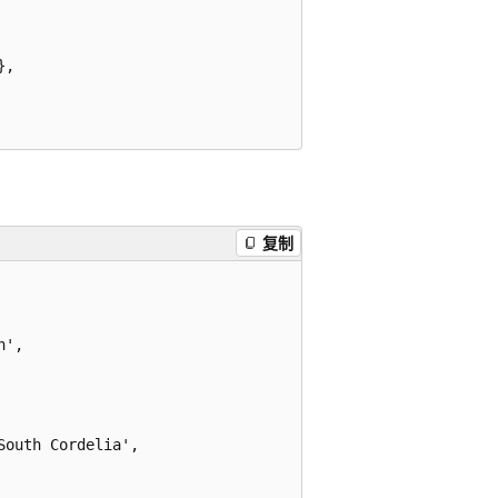
,

复制
',

outh Cordelia',
