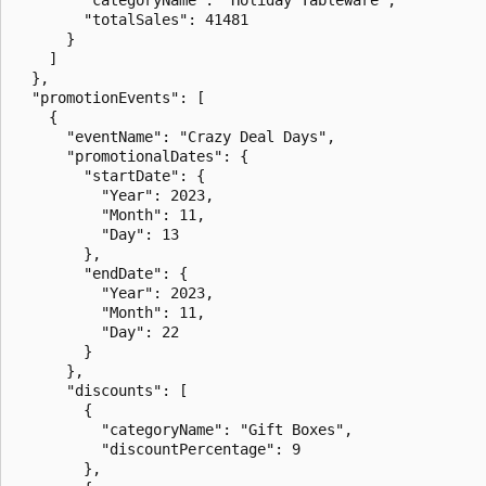
        "totalSales": 41481

      }

    ]

  },

  "promotionEvents": [

    {

      "eventName": "Crazy Deal Days",

      "promotionalDates": {

        "startDate": {

          "Year": 2023,

          "Month": 11,

          "Day": 13

        },

        "endDate": {

          "Year": 2023,

          "Month": 11,

          "Day": 22

        }

      },

      "discounts": [

        {

          "categoryName": "Gift Boxes",

          "discountPercentage": 9

        },
