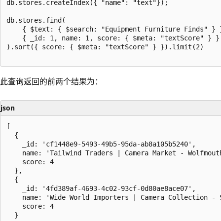
db.stores.createIndex({ "name": "text"});

db.stores.find(

    { $text: { $search: "Equipment Furniture Finds" } }
    { _id: 1, name: 1, score: { $meta: "textScore" } }

).sort({ score: { $meta: "textScore" } }).limit(2)

此查询返回的前两个结果为：
json
[

  {

    _id: 'cf1448e9-5493-49b5-95da-ab8a105b5240',

    name: 'Tailwind Traders | Camera Market - Wolfmouth
    score: 4

  },

  {

    _id: '4fd389af-4693-4c02-93cf-0d80ae8ace07',

    name: 'Wide World Importers | Camera Collection - S
    score: 4

  }
