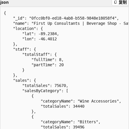
json
复制
{

    "_id": "0fcc0bf0-ed18-4ab8-b558-9848e18058f4",

    "name": "First Up Consultants | Beverage Shop - Sat
    "location": {

        "lat": -89.2384,

        "lon": -46.4012

    },

    "staff": {

        "totalStaff": {

            "fullTime": 8,

            "partTime": 20

        }

    },

    "sales": {

        "totalSales": 75670,

        "salesByCategory": [

            {

                "categoryName": "Wine Accessories",

                "totalSales": 34440

            },

            {

                "categoryName": "Bitters",

                "totalSales": 39496
