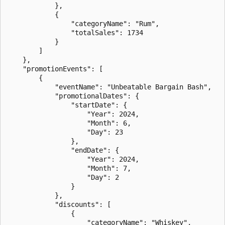
            },

            {

                "categoryName": "Rum",

                "totalSales": 1734

            }

        ]

    },

    "promotionEvents": [

        {

            "eventName": "Unbeatable Bargain Bash",

            "promotionalDates": {

                "startDate": {

                    "Year": 2024,

                    "Month": 6,

                    "Day": 23

                },

                "endDate": {

                    "Year": 2024,

                    "Month": 7,

                    "Day": 2

                }

            },

            "discounts": [

                {

                    "categoryName": "Whiskey",
