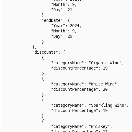
                    "Month": 9,

                    "Day": 21

                },

                "endDate": {

                    "Year": 2024,

                    "Month": 9,

                    "Day": 29

                }

            },

            "discounts": [

                {

                    "categoryName": "Organic Wine",

                    "discountPercentage": 19

                },

                {

                    "categoryName": "White Wine",

                    "discountPercentage": 20

                },

                {

                    "categoryName": "Sparkling Wine",

                    "discountPercentage": 19

                },

                {

                    "categoryName": "Whiskey",

                    "discountPercentage": 17
