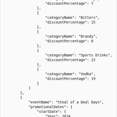
                    "discountPercentage": 7

                },

                {

                    "categoryName": "Bitters",

                    "discountPercentage": 15

                },

                {

                    "categoryName": "Brandy",

                    "discountPercentage": 8

                },

                {

                    "categoryName": "Sports Drinks",

                    "discountPercentage": 22

                },

                {

                    "categoryName": "Vodka",

                    "discountPercentage": 19

                }

            ]

        },

        {

            "eventName": "Steal of a Deal Days",

            "promotionalDates": {

                "startDate": {

                    "Year": 2024,
