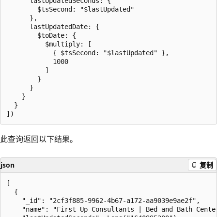
      lastUpdatedSeconds: {

        $tsSecond: "$lastUpdated"

      },

      lastUpdatedDate: {

        $toDate: {

          $multiply: [

            { $tsSecond: "$lastUpdated" },

            1000

          ]

        }

      }

    }

  }

此查询返回以下结果。
json
复制
[

  {

    "_id": "2cf3f885-9962-4b67-a172-aa9039e9ae2f",

    "name": "First Up Consultants | Bed and Bath Center