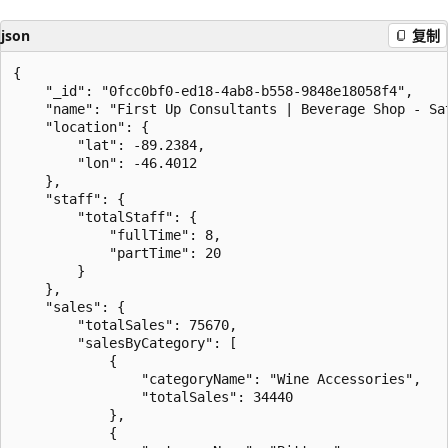
json
复制
{

    "_id": "0fcc0bf0-ed18-4ab8-b558-9848e18058f4",

    "name": "First Up Consultants | Beverage Shop - Sat
    "location": {

        "lat": -89.2384,

        "lon": -46.4012

    },

    "staff": {

        "totalStaff": {

            "fullTime": 8,

            "partTime": 20

        }

    },

    "sales": {

        "totalSales": 75670,

        "salesByCategory": [

            {

                "categoryName": "Wine Accessories",

                "totalSales": 34440

            },

            {
