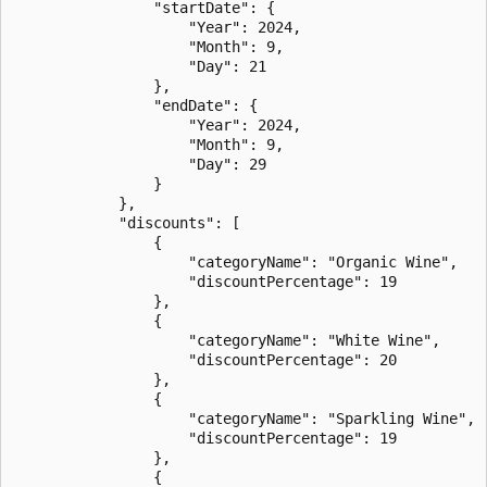
                "startDate": {

                    "Year": 2024,

                    "Month": 9,

                    "Day": 21

                },

                "endDate": {

                    "Year": 2024,

                    "Month": 9,

                    "Day": 29

                }

            },

            "discounts": [

                {

                    "categoryName": "Organic Wine",

                    "discountPercentage": 19

                },

                {

                    "categoryName": "White Wine",

                    "discountPercentage": 20

                },

                {

                    "categoryName": "Sparkling Wine",

                    "discountPercentage": 19

                },

                {
