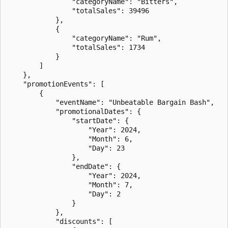
                "categoryName": "Bitters",

                "totalSales": 39496

            },

            {

                "categoryName": "Rum",

                "totalSales": 1734

            }

        ]

    },

    "promotionEvents": [

        {

            "eventName": "Unbeatable Bargain Bash",

            "promotionalDates": {

                "startDate": {

                    "Year": 2024,

                    "Month": 6,

                    "Day": 23

                },

                "endDate": {

                    "Year": 2024,

                    "Month": 7,

                    "Day": 2

                }

            },

            "discounts": [
