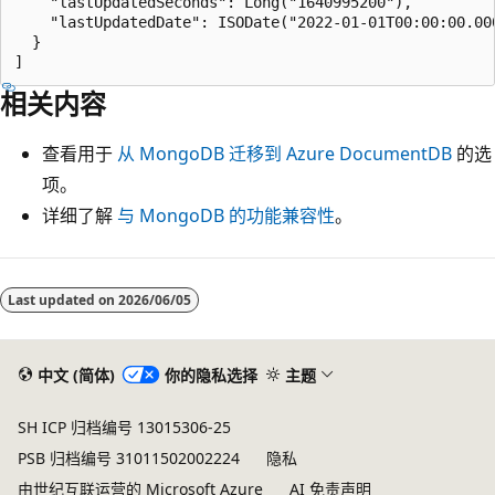
    "lastUpdatedSeconds": Long("1640995200"),

    "lastUpdatedDate": ISODate("2022-01-01T00:00:00.000
  }

相关内容
查看用于
从 MongoDB 迁移到 Azure DocumentDB
的选
项。
详细了解
与 MongoDB 的功能兼容性
。
阅
读
Last updated on
2026/06/05
模
式
中文 (简体)
你的隐私选择
主题
已
禁
SH ICP 归档编号 13015306-25
用
PSB 归档编号 31011502002224
隐私
由世纪互联运营的 Microsoft Azure
AI 免责声明