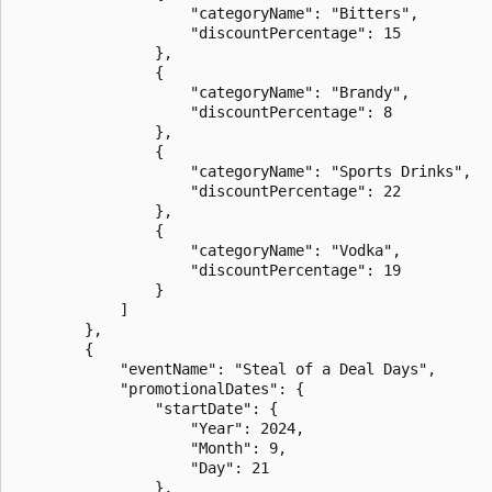
                    "categoryName": "Bitters",

                    "discountPercentage": 15

                },

                {

                    "categoryName": "Brandy",

                    "discountPercentage": 8

                },

                {

                    "categoryName": "Sports Drinks",

                    "discountPercentage": 22

                },

                {

                    "categoryName": "Vodka",

                    "discountPercentage": 19

                }

            ]

        },

        {

            "eventName": "Steal of a Deal Days",

            "promotionalDates": {

                "startDate": {

                    "Year": 2024,

                    "Month": 9,

                    "Day": 21

                },
