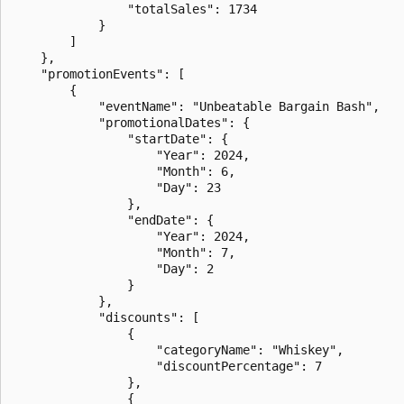
                "totalSales": 1734

            }

        ]

    },

    "promotionEvents": [

        {

            "eventName": "Unbeatable Bargain Bash",

            "promotionalDates": {

                "startDate": {

                    "Year": 2024,

                    "Month": 6,

                    "Day": 23

                },

                "endDate": {

                    "Year": 2024,

                    "Month": 7,

                    "Day": 2

                }

            },

            "discounts": [

                {

                    "categoryName": "Whiskey",

                    "discountPercentage": 7

                },

                {
