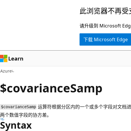
跳
此浏览器不再受
至
主
请升级到 Microsof
要
下载 Microsoft Edge
内
容
Learn
Azure
$covarianceSamp
运算符根据分区内的一个或多个字段对文档进
$covarianceSamp
两个数值字段的协方差。
Syntax