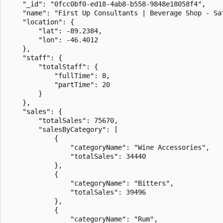
    "_id": "0fcc0bf0-ed18-4ab8-b558-9848e18058f4",

    "name": "First Up Consultants | Beverage Shop - Sat
    "location": {

        "lat": -89.2384,

        "lon": -46.4012

    },

    "staff": {

        "totalStaff": {

            "fullTime": 8,

            "partTime": 20

        }

    },

    "sales": {

        "totalSales": 75670,

        "salesByCategory": [

            {

                "categoryName": "Wine Accessories",

                "totalSales": 34440

            },

            {

                "categoryName": "Bitters",

                "totalSales": 39496

            },

            {

                "categoryName": "Rum",
