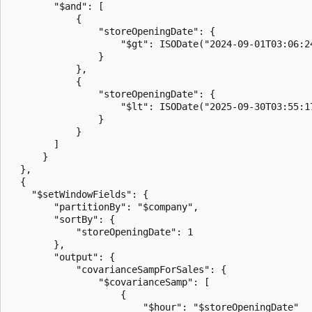
        "$and": [

            {

                "storeOpeningDate": {

                    "$gt": ISODate("2024-09-01T03:06:24
                }

            },

            {

                "storeOpeningDate": {

                    "$lt": ISODate("2025-09-30T03:55:17
                }

            }

        ]

      }

  },

  {

    "$setWindowFields": {

        "partitionBy": "$company",

        "sortBy": {

            "storeOpeningDate": 1

        },

        "output": {

            "covarianceSampForSales": {

                "$covarianceSamp": [

                    {

                        "$hour": "$storeOpeningDate"
