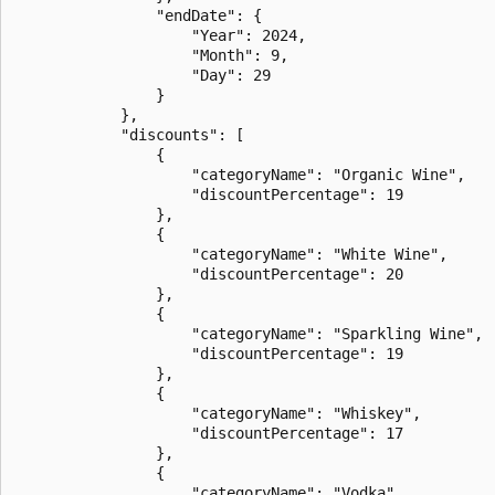
                "endDate": {

                    "Year": 2024,

                    "Month": 9,

                    "Day": 29

                }

            },

            "discounts": [

                {

                    "categoryName": "Organic Wine",

                    "discountPercentage": 19

                },

                {

                    "categoryName": "White Wine",

                    "discountPercentage": 20

                },

                {

                    "categoryName": "Sparkling Wine",

                    "discountPercentage": 19

                },

                {

                    "categoryName": "Whiskey",

                    "discountPercentage": 17

                },

                {

                    "categoryName": "Vodka",
