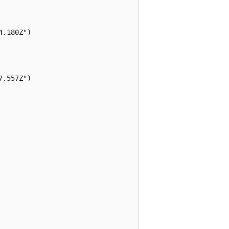
.180Z")

.557Z")
