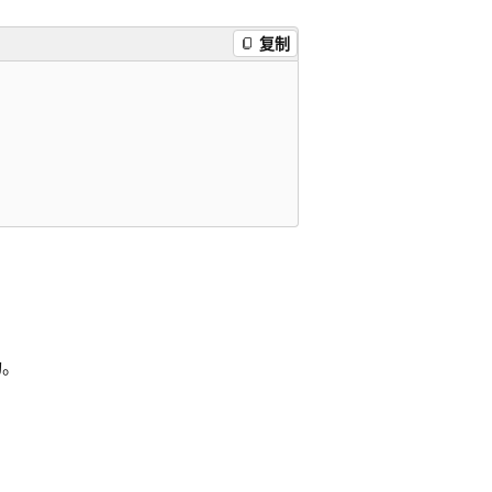
复制
动。