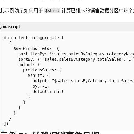
此示例演示如何用于
计算已排序的销售数据分区中每个
$shift
javascript
db.collection.aggregate([

  {

    $setWindowFields: {

      partitionBy: "$sales.salesByCategory.categoryName
      sortBy: { "sales.salesByCategory.totalSales": 1 }
      output: {

        previousSales: {

          $shift: {

            output: "$sales.salesByCategory.totalSales"
            by: -1,

            default: null

          }

        }

      }

    }

  }
