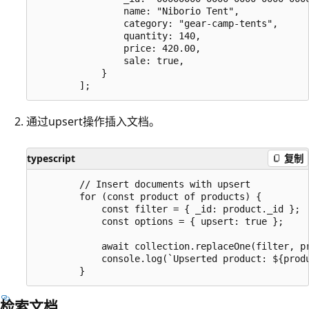
                name: "Niborio Tent",

                category: "gear-camp-tents",

                quantity: 140,

                price: 420.00,

                sale: true,

            }

通过upsert操作插入文档。
typescript
复制
        // Insert documents with upsert

        for (const product of products) {

            const filter = { _id: product._id };

            const options = { upsert: true };

            await collection.replaceOne(filter, pr
            console.log(`Upserted product: ${produ
检索文档