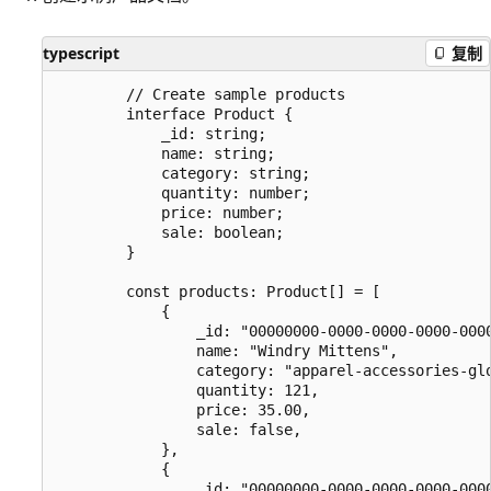
typescript
复制
        // Create sample products

        interface Product {

            _id: string;

            name: string;

            category: string;

            quantity: number;

            price: number;

            sale: boolean;

        }

        const products: Product[] = [

            {

                _id: "00000000-0000-0000-0000-0000
                name: "Windry Mittens",

                category: "apparel-accessories-glo
                quantity: 121,

                price: 35.00,

                sale: false,

            },

            {

                _id: "00000000-0000-0000-0000-0000