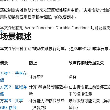
还应制定灾难恢复计划来处理区域性服务中断。 灾难恢复计划
用时切换到应用程序和存储账户的次要副本。
本文介绍使用 Azure Functions Durable Function
场景概述
本文介绍三种主动/被动灾难恢复配置。 选择与容错和成本要求
情景
防止
故障转移时数据丢失
方案 1：共享存
计算中断
没有
储
方案 2：区域存
计算
和
存储/调度器中
在主机恢复之前暂停正
储
断
中的编排任务
方案 3：共享
计算能力
和
存储故障
最近事务可能丢失（异
GRS 存储
（含复制）
延迟）