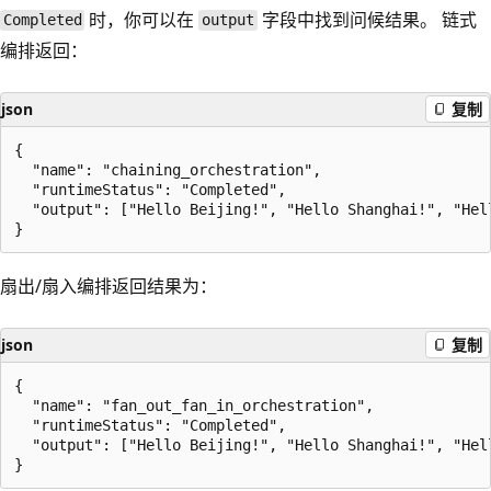
时，你可以在
字段中找到问候结果。 链式
Completed
output
编排返回：
json
复制
{

  "name": "chaining_orchestration",

  "runtimeStatus": "Completed",

  "output": ["Hello Beijing!", "Hello Shanghai!", "Hell
扇出/扇入编排返回结果为：
json
复制
{

  "name": "fan_out_fan_in_orchestration",

  "runtimeStatus": "Completed",

  "output": ["Hello Beijing!", "Hello Shanghai!", "Hel