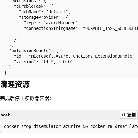
  "extensions": {

    "durableTask": {

      "hubName": "default",

      "storageProvider": {

        "type": "azureManaged",

        "connectionStringName": "DURABLE_TASK_SCHEDULER
      }

    }

  },

  "extensionBundle": {

    "id": "Microsoft.Azure.Functions.ExtensionBundle",

    "version": "[4.*, 5.0.0)"

  }

清理资源
完成后停止模拟器容器：
bash
复制