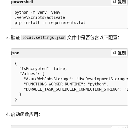
powershell
复制
python -m venv .venv

.venv\Scripts\activate

验证
文件中是否包含以下配置：
local.settings.json
json
复制
{

  "IsEncrypted": false,

  "Values": {

    "AzureWebJobsStorage": "UseDevelopmentStorage=
    "FUNCTIONS_WORKER_RUNTIME": "python",

    "DURABLE_TASK_SCHEDULER_CONNECTION_STRING": "E
  }

启动函数应用：