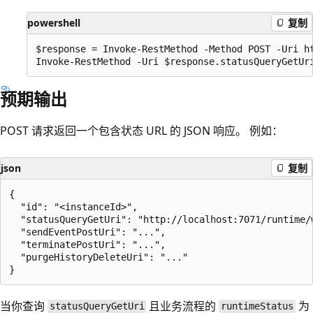
powershell
复制
$response = Invoke-RestMethod -Method POST -Uri ht
预期输出
POST 请求返回一个包含状态 URL 的 JSON 响应。 例如：
json
复制
{

  "id": "<instanceId>",

  "statusQueryGetUri": "http://localhost:7071/runtime/
  "sendEventPostUri": "...",

  "terminatePostUri": "...",

  "purgeHistoryDeleteUri": "..."

当你查询
且业务流程的
为
statusQueryGetUri
runtimeStatus