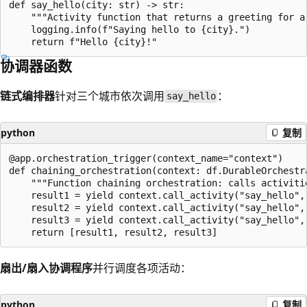
def say_hello(city: str) -> str:

    """Activity function that returns a greeting for a 
    logging.info(f"Saying hello to {city}.")

协调器函数
链式编排器
针对三个城市依次调用
：
say_hello
python
复制
@app.orchestration_trigger(context_name="context")

def chaining_orchestration(context: df.DurableOrchestra
    """Function chaining orchestration: calls activitie
    result1 = yield context.call_activity("say_hello", 
    result2 = yield context.call_activity("say_hello", 
    result3 = yield context.call_activity("say_hello", 
扇出/扇入协调程序
并行调度各项活动：
python
复制