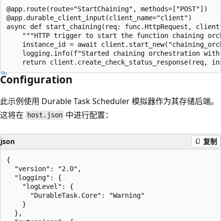
@app.route(route="StartChaining", methods=["POST"])

@app.durable_client_input(client_name="client")

async def start_chaining(req: func.HttpRequest, client)
    """HTTP trigger to start the function chaining orch
    instance_id = await client.start_new("chaining_orch
    logging.info(f"Started chaining orchestration with 
Configuration
此示例使用 Durable Task Scheduler 模拟器作为其存储后端。
这将在
中进行配置：
host.json
json
复制
{

  "version": "2.0",

  "logging": {

    "logLevel": {

      "DurableTask.Core": "Warning"

    }

  },
