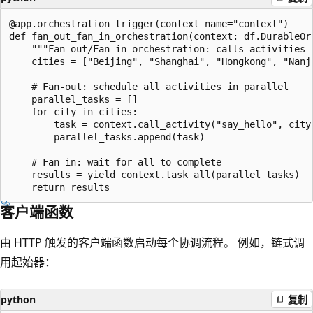
@app.orchestration_trigger(context_name="context")

def fan_out_fan_in_orchestration(context: df.DurableOrc
    """Fan-out/Fan-in orchestration: calls activities i
    cities = ["Beijing", "Shanghai", "Hongkong", "Nanji
    # Fan-out: schedule all activities in parallel

    parallel_tasks = []

    for city in cities:

        task = context.call_activity("say_hello", city)
        parallel_tasks.append(task)

    # Fan-in: wait for all to complete

    results = yield context.task_all(parallel_tasks)

客户端函数
由 HTTP 触发的客户端函数启动每个协调流程。 例如，链式调
用起始器：
python
复制