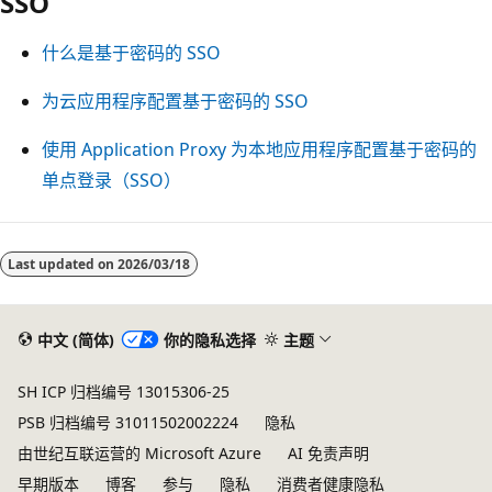
SSO
什么是基于密码的 SSO
为云应用程序配置基于密码的 SSO
使用 Application Proxy 为本地应用程序配置基于密码的
单点登录（SSO）
阅
读
Last updated on
2026/03/18
模
式
中文 (简体)
你的隐私选择
主题
已
禁
SH ICP 归档编号 13015306-25
用
PSB 归档编号 31011502002224
隐私
由世纪互联运营的 Microsoft Azure
AI 免责声明
早期版本
博客
参与
隐私
消费者健康隐私