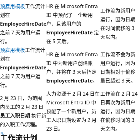
预雇用模板
工作流计
HR 在 Microsoft Entra
工作流为新用户
划在
ID 中预配了一个新用
运行，因为日期
EmployeeHireDate
户，且该用户的
在时间偏移的 3
之前 7 天为用户运
EmployeeHireDate
定
天以内。
行。
在 5 天后。
预雇用模板
工作流计
HR 在 Microsoft Entra
工作流
不会
为新
划在
ID 中为新用户创建账
用户运行，因为
EmployeeHireDate
户，并将在 3 天后指定
日期相对于偏移
之前 7 天为用户运
EmployeeHireDate
。
量已超过 3 天。
行。
人力资源于 2 月 24 日在
工作流在 2 月 24
2 月 23 日，为范围
Microsoft Entra ID 中
日再次为新用户
内员工的 2 月 23 日
预配了一个新用户，员
运行，因为日期
员工入职日期
执行新
工入职日期设置为 2 月
在偏移时间的 3
的入职工作流程。
23 日。
天之内。
工作流计划