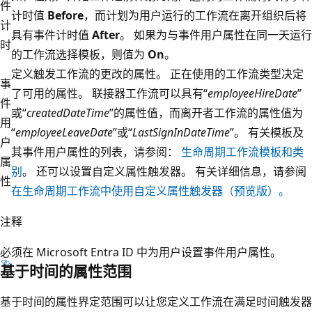
件
计时值
Before
，而计划为用户运行的工作流在离开组织后将
计
具有事件计时值
After
。 如果为与事件用户属性在同一天运行
时
的工作流选择模板，则值为
On
。
定义触发工作流的更改的属性。 正在使用的工作流类型决定
事
了可用的属性。 联接器工作流可以具有“
employeeHireDate
”
件
或“
createdDateTime
”的属性值，而离开者工作流的属性值为
用
“
employeeLeaveDate
”或“
LastSignInDateTime
”。 有关模板及
户
其事件用户属性的列表，请参阅：
生命周期工作流模板和类
属
别
。 还可以设置自定义属性触发器。 有关详细信息，请参阅
性
在生命周期工作流中使用自定义属性触发器（预览版）。
注释
必须在 Microsoft Entra ID 中为用户设置事件用户属性。
基于时间的属性范围
基于时间的属性界定范围可以让您定义工作流在满足时间触发器