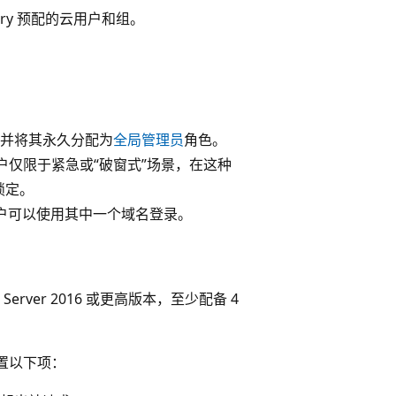
ectory 预配的云用户和组。
户，并将其永久分配为
全局管理员
角色。
户仅限于紧急或“破窗式”场景，在这种
锁定。
用户可以使用其中一个域名登录。
rver 2016 或更高版本，至少配备 4
请配置以下项：