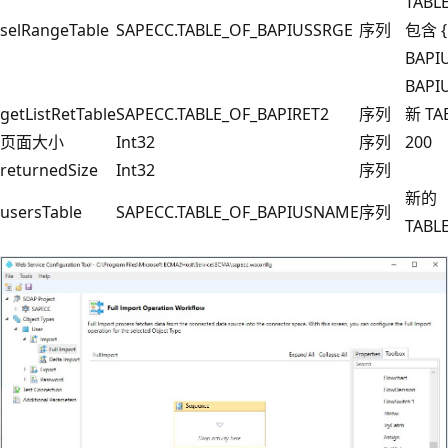
TABL
selRangeTable
SAPECC.TABLE_OF_BAPIUSSRGE
序列
包含 {.
BAPI
BAPI
getListRetTable
SAPECC.TABLE_OF_BAPIRET2
序列
新 TA
页面大小
Int32
序列
200
returnedSize
Int32
序列
新的
usersTable
SAPECC.TABLE_OF_BAPIUSNAME
序列
TABL