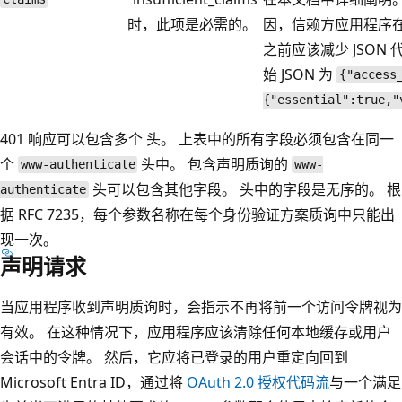
时，此项是必需的。
因，信赖方应用程序在进行
之前应该减少 JSON
始 JSON 为
{"access
{"essential":true,"
401 响应可以包含多个
头。 上表中的所有字段必须包含在同一
个
头中。 包含声明质询的
www-authenticate
www-
头可以包含其他字段。 头中的字段是无序的。 根
authenticate
据 RFC 7235，每个参数名称在每个身份验证方案质询中只能出
现一次。
声明请求
当应用程序收到声明质询时，会指示不再将前一个访问令牌视为
有效。 在这种情况下，应用程序应该清除任何本地缓存或用户
会话中的令牌。 然后，它应将已登录的用户重定向回到
Microsoft Entra ID，通过将
OAuth 2.0 授权代码流
与一个满足