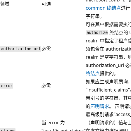
领域
可选
common 终结点
进行
字符串。
可在其中根据需要执
终结点的 U
authorize
realm 中指定了租
必需
须包含在 authorizati
authorization_uri
realm 是空字符串，
authorization_ur
终结点
提供的。
如果应生成声明质询
必需
error
“insufficient_claims
带引号的字符串，其中包含
的
声明请求
。 声明请求
最高级别请求“access
当 error 为
（声明请求的）值与
“insufficient_claims”
在本文档中详细阐明。
claims