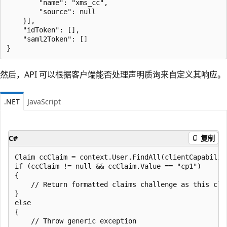
        "name": "xms_cc",

        "source": null

    }],

    "idToken": [],

    "saml2Token": []

然后，API 可以根据客户端能否处理声明质询来自定义其响应。
.NET
JavaScript
C#
复制
Claim ccClaim = context.User.FindAll(clientCapabilit
if (ccClaim != null && ccClaim.Value == "cp1")

{

    // Return formatted claims challenge as this clie
}

else

{

    // Throw generic exception
