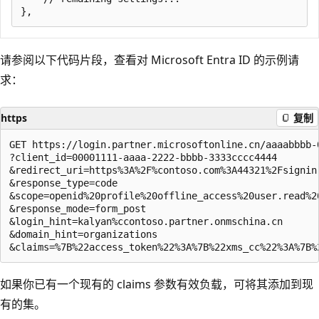
请参阅以下代码片段，查看对 Microsoft Entra ID 的示例请
求：
https
复制
GET https://login.partner.microsoftonline.cn/aaaabbbb-
?client_id=00001111-aaaa-2222-bbbb-3333cccc4444

&redirect_uri=https%3A%2F%contoso.com%3A44321%2Fsignin-
&response_type=code

&scope=openid%20profile%20offline_access%20user.read%20
&response_mode=form_post

&login_hint=kalyan%ccontoso.partner.onmschina.cn

&domain_hint=organizations

如果你已有一个现有的 claims 参数有效负载，可将其添加到现
有的集。