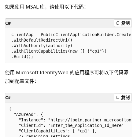
如果使用 MSAL 库，请使用以下代码：
C#
复制
_clientApp = PublicClientApplicationBuilder.Create(Ap
 .WithDefaultRedirectUri()

 .WithAuthority(authority)

 .WithClientCapabilities(new [] {"cp1"})

使用 Microsoft.Identity.Web 的应用程序可将以下代码添
加到配置文件：
C#
复制
{

  "AzureAd": {

    "Instance": "https://login.partner.microsoftonlin
    "ClientId": 'Enter_the_Application_Id_Here' 

    "ClientCapabilities": [ "cp1" ],

    // remaining settings...
