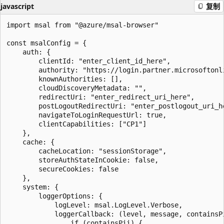
javascript
复制
import msal from "@azure/msal-browser"

const msalConfig = {

    auth: {

        clientId: "enter_client_id_here",

        authority: "https://login.partner.microsoftonli
        knownAuthorities: [],

        cloudDiscoveryMetadata: "",

        redirectUri: "enter_redirect_uri_here",

        postLogoutRedirectUri: "enter_postlogout_uri_he
        navigateToLoginRequestUrl: true,

        clientCapabilities: ["CP1"]

    },

    cache: {

        cacheLocation: "sessionStorage",

        storeAuthStateInCookie: false,

        secureCookies: false

    },

    system: {

        loggerOptions: {

            logLevel: msal.LogLevel.Verbose,

            loggerCallback: (level, message, containsPi
                if (containsPii) {
