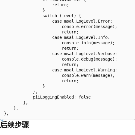
                    return;

                }

                switch (level) {

                    case msal.LogLevel.Error:

                        console.error(message);

                        return;

                    case msal.LogLevel.Info:

                        console.info(message);

                        return;

                    case msal.LogLevel.Verbose:

                        console.debug(message);

                        return;

                    case msal.LogLevel.Warning:

                        console.warn(message);

                        return;

                }

            },

            piiLoggingEnabled: false

        },

    },

后续步骤