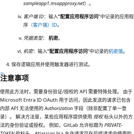
sampleapp1.msappproxy.net
）。
客户端 ID
：输入
“配置应用程序访问
”中记录的应用程
序
（客户端）ID
。
凭据类型
：
机密
。
机密
：输入
“配置应用程序访问
”中记录的
机密值
。
保存逻辑应用并使用触发器进行测试。
注意事项
使用此方法时，需要身份验证/授权的 API 需要特殊处理。 由于
Microsoft Entra ID OAuth 用于访问，因此发送的请求已包含
内部 API 无法使用的
Authorization
字段（除非配置了单一登
录）。 解决方法是，某些应用程序提供使用
授权
标头以外的方
法的身份验证或授权。 例如，GitLab 允许标题为
PRIVATE-
TOKEN
的标头，Atlassian Jira 允许请求可在后续请求中使用的