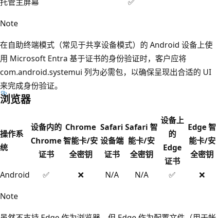
托管主屏幕
✅
Note
在自助终端模式（常见于共享设备模式）的 Android 设备上使
用 Microsoft Entra 基于证书的身份验证时，客户应将
com.android.systemui 列为必需包，以确保呈现出合适的 UI
来完成身份验证。
浏览器
设备上
设备内的
Chrome
Safari
Safari 智
Edge 智
操作系
的
Chrome
智能卡/安
设备端
能卡/安
能卡/安
统
Edge
证书
全密钥
证书
全密钥
全密钥
证书
Android
✅
❌
N/A
N/A
✅
❌
Note
虽然不支持 Edge 作为浏览器，但 Edge 作为配置文件（用于帐