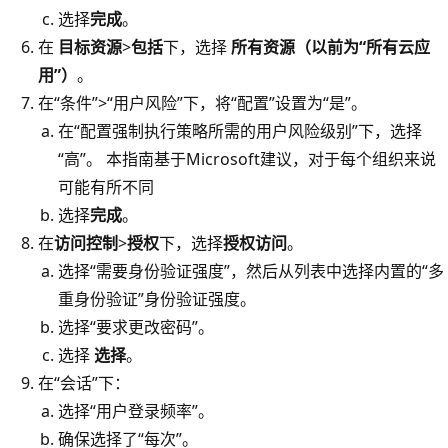
选择
完成
。
在
目标资源
>
包括
下，选择
所有资源（以前为“所有云应
用”）
。
在“条件”
>“用户风险”
下，将“配置”
设置为“是”
。
在“配置强制执行策略所需的用户风险级别”下，选择
“高”。 本指南基于Microsoft建议，对于每个组织来说
可能有所不同
选择
完成
。
在
访问控制
>
授权
下，选择
授权访问
。
选择“需要身份验证强度”，然后从列表中选择内置的“多
重身份验证”身份验证强度
。
选择“要求更改密码”
。
选择
选择
。
在“会话”下
：
选择“用户登录频率”。
确保选择了“每次”
。