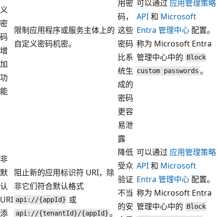
用密
可以通过
应用管理策略
义
码，
API
和
Microsoft
密
限制应用程序或服务主体上的
这些
Entra 管理中心
配置。
码
自定义密码机密。
密码
称为 Microsoft Entra
增
比系
管理中心中的
Block
加
统生
。
custom passwords
功
成的
能
密码
更容
易泄
露
降低
可以通过
应用管理策略
非
受众
API
和
Microsoft
默
阻止新的应用标识符 URI，除
验证
Entra 管理中心
配置。
认
非它们符合默认格式
不当
称为 Microsoft Entra
URI
或
api://{appId}
的安
管理中心中的
Block
添
。
api://{tenantId}/{appId}