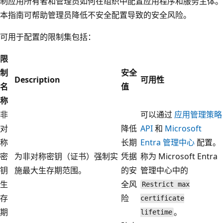
制应用所有者和管理员如何在组织中配置应用程序和服务主体。
本指南可帮助管理员降低不安全配置导致的安全风险。
可用于配置的限制集包括：
限
制
安全
Description
可用性
名
值
称
非
可以通过
应用管理策略
对
降低
API
和
Microsoft
称
长期
Entra 管理中心
配置。
密
为非对称密钥（证书）强制实
凭据
称为 Microsoft Entra
钥
施最大生存期范围。
的安
管理中心中的
生
全风
Restrict max
存
险
certificate
期
。
lifetime