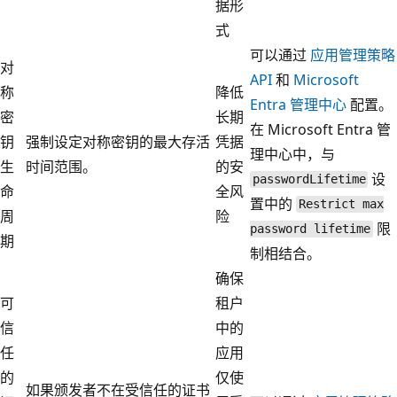
据形
式
可以通过
应用管理策略
对
API
和
Microsoft
称
降低
Entra 管理中心
配置。
密
长期
在 Microsoft Entra 管
钥
强制设定对称密钥的最大存活
凭据
理中心中，与
生
时间范围。
的安
设
passwordLifetime
命
全风
置中的
Restrict max
周
险
限
password lifetime
期
制相结合。
确保
可
租户
信
中的
任
应用
的
仅使
如果颁发者不在受信任的证书