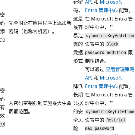
新密
API
和
Microsoft
码，
Entra 管理中心
配置。
密
这是
在 Microsoft Entra 管
码
完全阻止在应用程序上添加新
最容
理中心中，与
添
密码（也称为机密）。
易泄
symmetricKeyAddition
加
露的
设置中的
Block
凭据
限
password addition
形式
制相结合。
可以通过
应用管理策略
API
和
Microsoft
降低
Entra 管理中心
配置。
密
长期
在 Microsoft Entra 管
码
为密码密钥强制实施最大生命
凭据
理中心中，与
有
周期范围。
的安
symmetricKeyLifetime
效
全风
设置中的
Restrict
期
险
max password