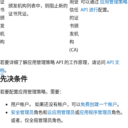
证
用受
可以通过
应用管理策略
颁发机构列表中，则阻止新的
书
信任
API 进行
配置。
证书凭证。
颁
的证
发
书颁
机
发机
构
构
(CA)
若要详细了解应用管理策略 API 的工作原理，请访问
API 文
档
。
先决条件
若要配置应用管理策略，需要：
用户帐户。 如果还没有帐户，可以
免费创建一个帐户
。
安全管理员
角色和
云应用管理员
或
应用程序管理员
角色。
或者，仅全局管理员角色。