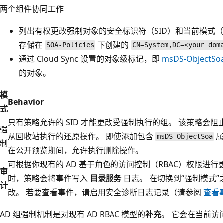
两个组件协同工作
列出有权更改强制对象的安全标识符（SID）和当前模式
存储在
下创建的
SOA-Policies
CN=System,DC=<your dom
通过 Cloud Sync 设置的对象级标记，即
msDS-ObjectSo
的对象。
模
Behavior
式
只有策略允许的 SID 才能更改受强制执行的组。 该策略会阻止 
强
从回收站执行的还原操作。 即使添加包含
属
msDS-ObjectSoa
制
在公开预览期间，允许执行删除操作。
可根据你现有的 AD 基于角色的访问控制（RBAC）权限进
审
时，策略会将事件写入
目录服务
日志。 在切换到“强制模式”
计
改。 若要查看事件，请启用安全诊断日志记录（请参阅
查看
AD 组强制机制是对现有 AD RBAC 模型的
补充
。 它会在当前