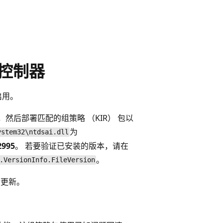
域控制器
启用。
新，然后部署匹配的组策略 （KIR） 包以
为
ystem32\ntdsai.dll
2995
。 若要验证已安装的版本，请在
。
.VersionInfo.FileVersion
r更新。