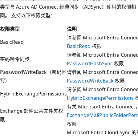
类型与 Azure AD Connect 经典同步（ADSync）使用的权限相
同。 支持以下权限类型：
权限类型
说明
请参阅 Microsoft Entra Conne
BasicRead
BasicRead
权限
请参阅 Microsoft Entra Conne
密码哈希同步
PasswordHashSync
权限
PasswordWriteBack（密码回
请参阅 Microsoft Entra Conne
写）
PasswordWriteBack
权限
请参阅 Microsoft Entra Connec
HybridExchangePermissions
HybridExchangePermissions
有关 Microsoft Entra Conne
Exchange 邮件公共文件夹权
ExchangeMailPublicFolderPer
限
权限
Microsoft Entra Cloud Syn