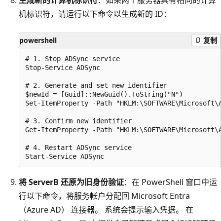
机标识符，请运行以下命令以生成新的 ID：
powershell
复制
# 1. Stop ADSync service

Stop-Service ADSync

# 2. Generate and set new identifier

$newId = [Guid]::NewGuid().ToString("N")

Set-ItemProperty -Path "HKLM:\SOFTWARE\Microsoft\A
# 3. Confirm new identifier

Get-ItemProperty -Path "HKLM:\SOFTWARE\Microsoft\A
# 4. Restart ADSync service

将 ServerB 还原为旧身份验证
：在 PowerShell 窗口中运
行以下命令，将服务帐户分配回 Microsoft Entra
（Azure AD） 连接器。 系统会提示输入凭据。 在