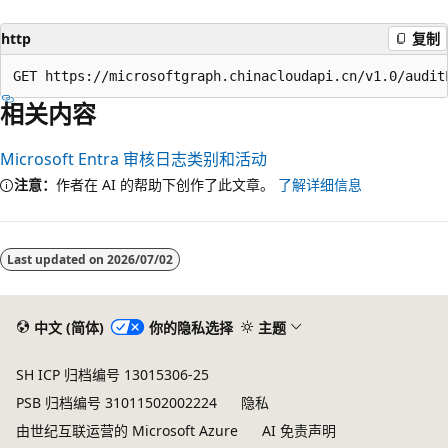
http
复制
相关内容
Microsoft Entra 审核日志类别和活动
注意：
作者在 AI 的帮助下创作了此文章。
了解详细信息
阅
读
Last updated on
2026/07/02
模
式
已
中文 (简体)
你的隐私选择
主题
禁
SH ICP 归档编号 13015306-25
用
PSB 归档编号 31011502002224
隐私
由世纪互联运营的 Microsoft Azure
AI 免责声明