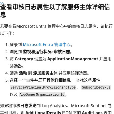
查看审核日志属性以了解服务主体详细信
息
若要查看Microsoft Entra 管理中心中的审核日志属性，请执行
以下作：
登录到
Microsoft Entra 管理中心
。
浏览到
监视和运行状况
>
审核日志
。
将
Category
设置为
ApplicationManagement
并应用
筛选器。
筛选
活动
到
添加服务主体
并应用该筛选器。
选择一个事件并展开
其他详细信息
。 查找这些属性
，
ServicePrincipalProvisioningType
SubscribedSkus
以及
。
AppOwnerOrganizationId
如果将审核日志发送到 Log Analytics、Microsoft Sentinel 或
其他目标，则
AdditionalDetails
JSON 下的
AuditLogs
表中